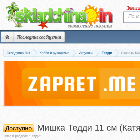
Правил
Последние сообщения
Складчина биз
Хобби и рукоделие
Игрушки
Тедди
Скачать Ми
Мишка Тедди 11 см (Кат
Доступно
Тема в разделе "Тедди"