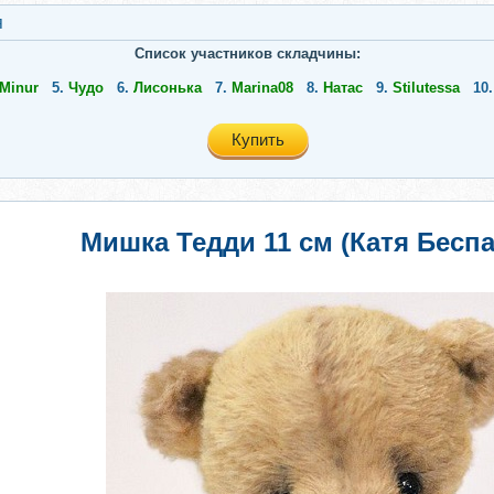
я
Список участников складчины:
Minur
5.
Чудо
6.
Лисонька
7.
Marina08
8.
Натас
9.
Stilutessa
10
Купить
Мишка Тедди 11 см (Катя Бесп