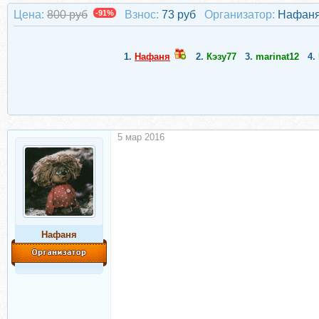
Цена:
800 руб
-91%
Взнос:
73 руб
Организатор:
Нафан
1.
Нафаня
2.
Кэзу77
3.
marinat12
4.
5 мар 2016
Нафаня