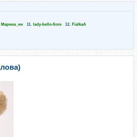
.
Марина_нн
11.
lady-bello-fiore
12.
FialkaА
алова)