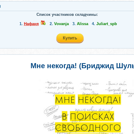
я
Список участников складчины:
1.
Нафаня
2.
Vovanja
3.
Alissa
4.
Juliart_spb
Купить
Мне некогда! (Бриджид Шуль