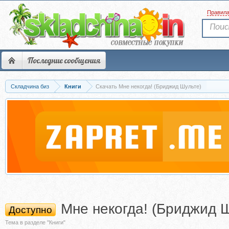
Правил
Последние сообщения
Складчина биз
Книги
Скачать Мне некогда! (Бриджид Шульте)
Мне некогда! (Бриджид 
Доступно
Тема в разделе "Книги"