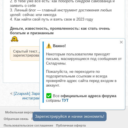
2. В тебе уже все есть: как побороть синдром самозванца и
заявить о себе
3. Личный блог — главный инструмент достижения любых
целей: сейчас или никогда
4. Как найти свой путь и взять свое в 2023 году
Деньги, известность, проявленность: как стать очень
богатым и признанным
Важно!
Скрытый текст. Доступен только
Некоторым пользователям приходят
зарегистрированным пользователям.
письма, маскирующиеся под сообщения от
Складчины.
Пожалуйста, не переходите по
подозрительным ссылкам и всегда
проверяйте адрес сайта перед входом в
аккаунт.
<
[Zzapusk] Заработок в телеграме от А до Я, 2019
|
Бизнес в
Все
официальные адреса форума
инстаграме. Октябрь 2019 (Любовь Соболева)
>
собраны
ТУТ
Мобильная версия
Зарегистрируйся и начни экономить!
Обратная связь
Политика конфиденциальности
Пользовательское соглашение
Публичная оферта