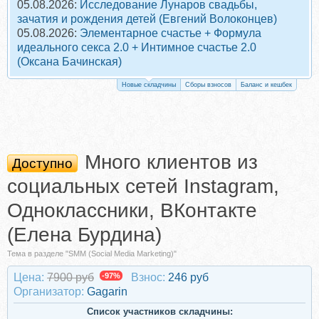
05.08.2026:
Исследование Лунаров свадьбы,
зачатия и рождения детей (Евгений Волоконцев)
05.08.2026:
Элементарное счастье + Формула
идеального секса 2.0 + Интимное счастье 2.0
(Оксана Бачинская)
Новые складчины
Сборы взносов
Баланс и кешбек
Много клиентов из
Доступно
социальных сетей Instagram,
Одноклассники, ВКонтакте
(Елена Бурдина)
Тема в разделе "SMM (Social Media Marketing)"
Цена:
7900 руб
-97%
Взнос:
246 руб
Организатор:
Gagarin
Список участников складчины: