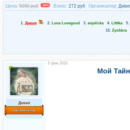
Цена:
5000 руб
-95%
Взнос:
272 руб
Организатор:
Диви
1.
Дивия
2.
Luna Lovegood
3.
anjelicka
4.
Litttka
5
15.
Zyobbra
5 фев 2016
Мой Тайн
Дивия