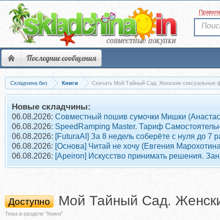
Правил
Последние сообщения
Складчина биз
Книги
Скачать Мой Тайный Сад. Женские сексуальные ф
Новые складчины:
06.08.2026:
Совместный пошив сумочки Мишки (Анастас
06.08.2026:
SpeedRamping Master. Тариф Самостоятель
06.08.2026:
[FuturaAI] За 8 недель соберёте с нуля до 
06.08.2026:
[Основа] Читай не хочу (Евгения Марохотина
06.08.2026:
[Apeiron] Искусство принимать решения. Зан
Мой Тайный Сад. Женски
Доступно
Тема в разделе "Книги"