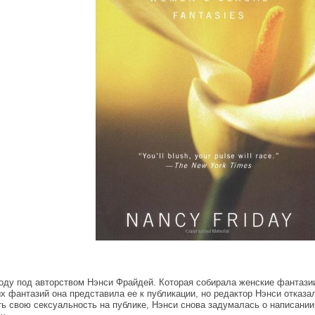
оду под авторством Нэнси Фрайдей. Которая собирала женские фантази
 фантазий она представила ее к публикации, но редактор Нэнси отказал
 свою сексуальность на публике, Нэнси снова задумалась о написании 