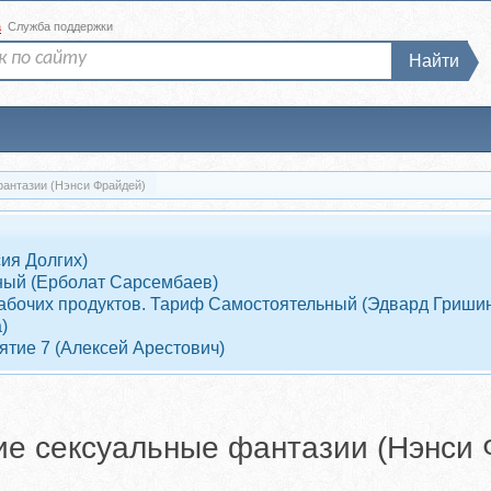
а
Служба поддержки
Найти
антазии (Нэнси Фрайдей)
ия Долгих)
ный (Ерболат Сарсембаев)
7 рабочих продуктов. Тариф Самостоятельный (Эдвард Гриши
)
ятие 7 (Алексей Арестович)
е сексуальные фантазии (Нэнси 