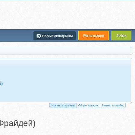
Регистрация
Войти
Новые складчины
н)
Новые складчины
Сборы взносов
Баланс и кешбек
Фрайдей)