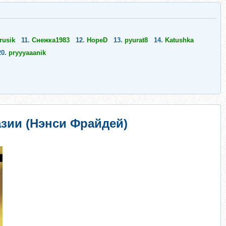
rusik
11.
Снежка1983
12.
HopeD
13.
pyurat8
14.
Katushka
20.
pryyyaaanik
зии (Нэнси Фрайдей)