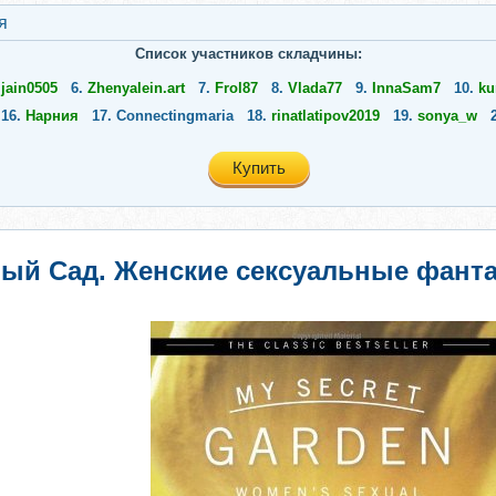
я
Список участников складчины:
.
jain0505
6.
Zhenyalein.art
7.
Frol87
8.
Vlada77
9.
InnaSam7
10.
ku
16.
Нарния
17.
Connectingmaria
18.
rinatlatipov2019
19.
sonya_w
Купить
ый Сад. Женские сексуальные фанта