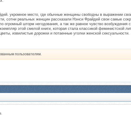
х.
дей. укромное место, где обычные женщины свободны в выражении своих
сти, сотни реальных женщин рассказали Нэнси Фрайдей свои самые сокр
о огромный шторм негодования, а так же равное чувство возбуждения 
земпляр этой смелой книги, которая стала классикой феминистской лит
цветы, извилистые дорожки и потаенные уголки женской сексуальности.
рованным пользователям.
е.