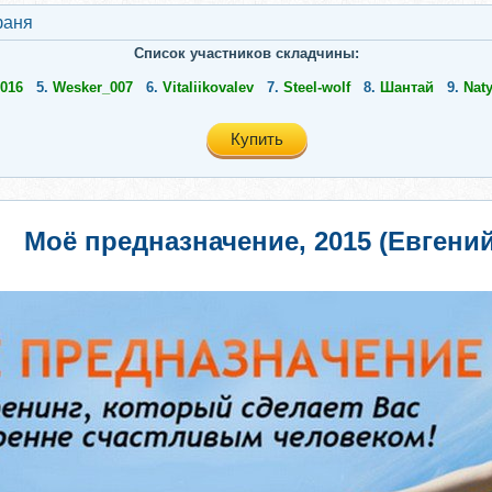
аня
Список участников складчины:
016
5.
Wesker_007
6.
Vitaliikovalev
7.
Steel-wolf
8.
Шантай
9.
Nat
Купить
Моё предназначение, 2015 (Евгени