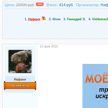
Цена:
20900 руб
-99%
Взнос:
414 руб
Организатор:
Наф
1.
Нафаня
2.
Илли
3.
Геннадий Э.
4.
Voldemar2
14 фев 2015
Нафаня