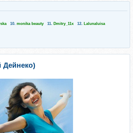
yska
10.
monika beauty
11.
Dmitry_11x
12.
Lalunaluisa
й Дейнеко)