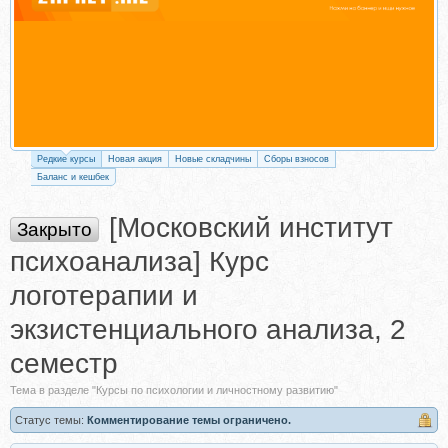
Редкие курсы
Новая акция
Новые складчины
Сборы взносов
Баланс и кешбек
[Московский институт
Закрыто
психоанализа] Курс
логотерапии и
экзистенциального анализа, 2
семестр
Тема в разделе "Курсы по психологии и личностному развитию"
Статус темы:
Комментирование темы ограничено.