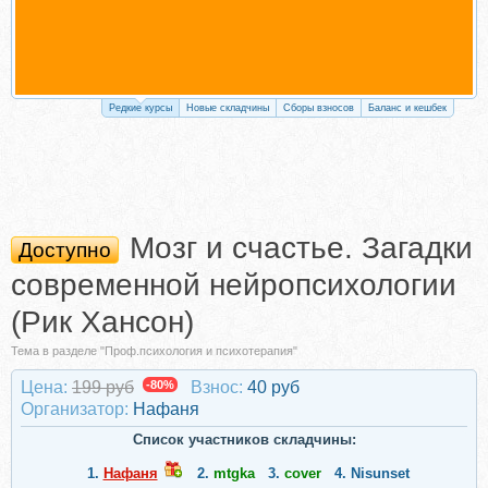
Редкие курсы
Новые складчины
Сборы взносов
Баланс и кешбек
Мозг и счастье. Загадки
Доступно
современной нейропсихологии
(Рик Хансон)
Тема в разделе "Проф.психология и психотерапия"
Цена:
199 руб
-80%
Взнос:
40 руб
Организатор:
Нафаня
Список участников складчины:
1.
Нафаня
2.
mtgka
3.
cover
4.
Nisunset