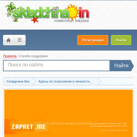
☰
Регистрация
Войти
Правила
Служба поддержки
Найти
Складчина биз
Курсы по психологии и личностному развитию
Проф.психология и психотерапия
Скачать Мозг и счастье. Загадки совре