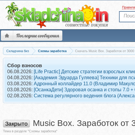
Правил
Последние сообщения
Складчина биз
Схемы заработка
Скачать Music Box. Заработок от 3000
Сбор взносов
06.08.2026:
[Life Practic] Детские стратегии взрослых 
04.08.2026:
[Академия Эдуарда Гуляева] Техники для пс
03.08.2026:
Адронный коллайдер 11.0 (Владимир Макуло
03.08.2026:
[ОсанкаДети] Здоровая осанка и стопы 7.0 +
02.08.2026:
Система регулярного ведения блога (Алекс
Music Box. Заработок от 
Закрыто
Тема в разделе "Схемы заработка"