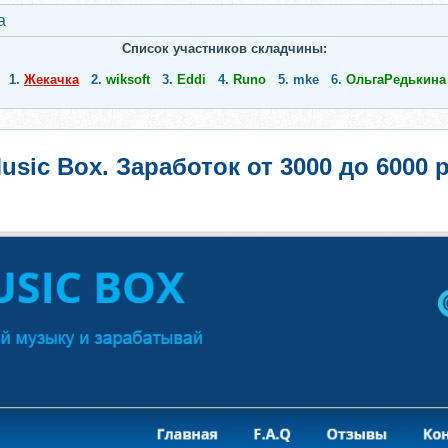
а
Список участников складчины:
1.
Жекачка
2.
wiksoft
3.
Eddi
4.
Runo
5.
mke
6.
ОльгаРедькина
usic Box. Заработок от 3000 до 6000 