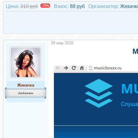
Цена:
310 руб
-72%
Взнос:
88 руб
Организатор:
Жекачк
29 мар 2016
M
Жекачка