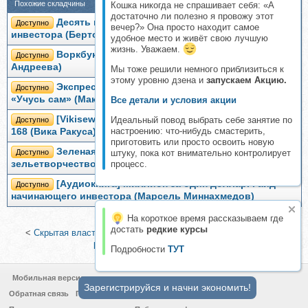
Похожие складчины
Кошка никогда не спрашивает себя: «А
достаточно ли полезно я провожу этот
Десять главных правил для начинающего
Доступно
вечер?» Она просто находит самое
инвестора (Бертон Малкиел)
удобное место и живёт свою лучшую
жизнь. Уважаем.
Воркбук начинающего инвестора (Светлана
Доступно
Андреева)
Мы тоже решили немного приблизиться к
этому уровню дзена и
запускаем Акцию.
Экспресс-курс начинающего инвестора. Пакет
Доступно
«Учусь сам» (Максим Петров)
Все детали и условия акции
[Vikisews] Пуховик Гейл. Размер 34-52. Рост 162-
Идеальный повод выбрать себе занятие по
Доступно
настроению: что-нибудь смастерить,
168 (Вика Ракуса)
приготовить или просто освоить новую
Зеленая магия. Сезонные ритуалы,
Доступно
штуку, пока кот внимательно контролирует
зельетворчество, алхимия трав (Гейл Бусси)
процесс.
[Аудиокнига] Миллион за один доллар. Гайд
Доступно
начинающего инвестора (Марсель Миннахмедов)
На короткое время рассказываем где
достать
редкие курсы
<
Скрытая власть (Эрик Вейнер)
|
Вино. 100 правил, историй,
рецептов (Ольга Ивенская)
>
Подробности
ТУТ
Мобильная версия
Зарегистрируйся и начни экономить!
Обратная связь
Политика конфиденциальности