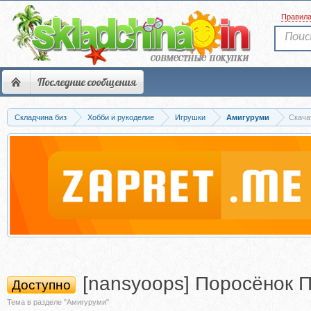
Правил
Последние сообщения
Складчина биз
Хобби и рукоделие
Игрушки
Амигуруми
Скача
[nansyoops] Поросёнок 
Доступно
Тема в разделе "Амигуруми"