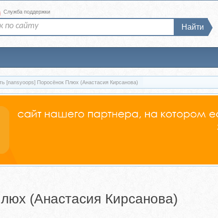
а
Служба поддержки
Найти
ть [nansyoops] Поросёнок Плюх (Анастасия Кирсанова)
Плюх (Анастасия Кирсанова)