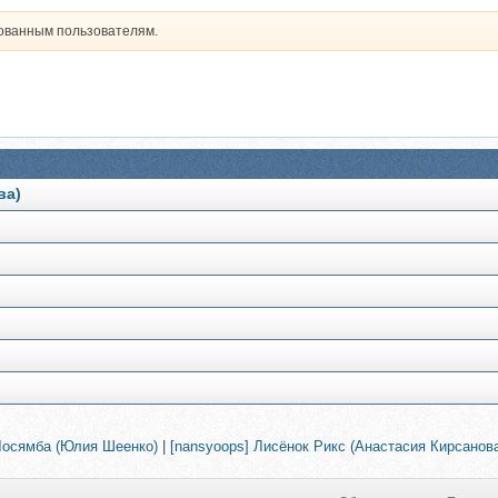
рованным пользователям.
ва)
)
Лосямба (Юлия Шеенко)
|
[nansyoops] Лисёнок Рикс (Анастасия Кирсанов