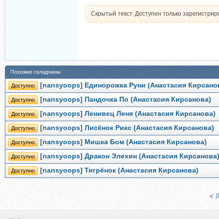
Скрытый текст. Доступен только зарегистри
Похожие складчины
[nansyoops] Единорожка Руни (Анастасия Кирсано
Доступно
[nansyoops] Пандочка По (Анастасия Кирсанова)
Доступно
[nansyoops] Ленивец Леня (Анастасия Кирсанова)
Доступно
[nansyoops] Лисёнок Рикс (Анастасия Кирсанова)
Доступно
[nansyoops] Мишка Бом (Анастасия Кирсанова)
Доступно
[nansyoops] Дракон Элехин (Анастасия Кирсанова
Доступно
[nansyoops] Тигрёнок (Анастасия Кирсанова)
Доступно
<