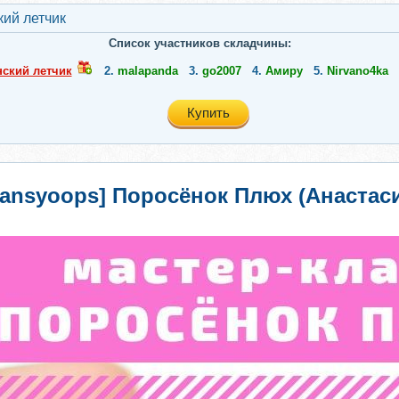
ий летчик
Список участников складчины:
нский летчик
2.
malapanda
3.
go2007
4.
Амиру
5.
Nirvano4ka
Купить
nansyoops] Поросёнок Плюх (Анастас