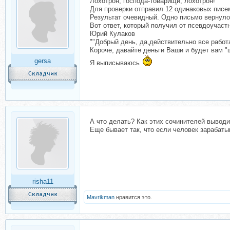
Лохотрон, господа-товарищи, лохотрон!
Для проверки отправил 12 одинаковых писем
Результат очевидный. Одно письмо вернулось
Вот ответ, который получил от псевдоучастн
Юрий Кулаков
""Добрый день, да,действительно все работа
Короче, давайте деньги Ваши и будет вам "
gersa
Я выписываюсь
А что делать? Как этих сочинителей выводит
Еще бывает так, что если человек зарабатыв
risha11
Mavrikman
нравится это.