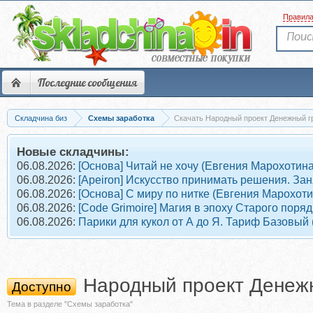
Правил
Последние сообщения
Складчина биз
Схемы заработка
Скачать Народный проект Денежный г
Новые складчины:
06.08.2026:
[Основа] Читай не хочу (Евгения Марохотина
06.08.2026:
[Apeiron] Искусство принимать решения. Зан
06.08.2026:
[Основа] С миру по нитке (Евгения Марохоти
06.08.2026:
[Code Grimoire] Магия в эпоху Старого поря
06.08.2026:
Парики для кукол от А до Я. Тариф Базовый 
Народный проект Денеж
Доступно
Тема в разделе "Схемы заработка"