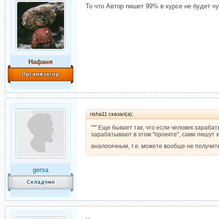
То что Автор пишет 99% в курсе не будет ч
Нафаня
risha11 сказал(а):
""" Еще бывает так, что если человек зарабаты
зарабатывают в этом "проекте", сами пишут 
аналогичным, т.е. можете вообще не получит
gersa