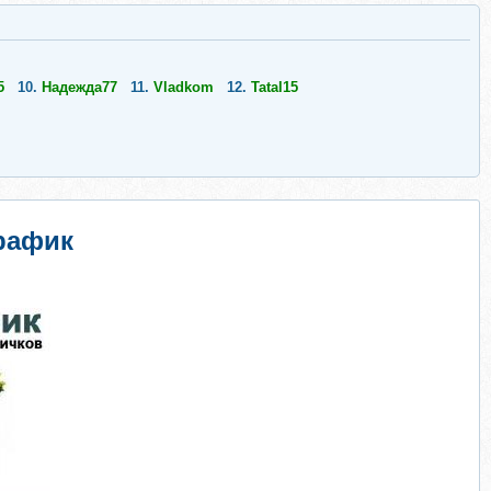
5
10.
Надежда77
11.
Vladkom
12.
Tatal15
рафик