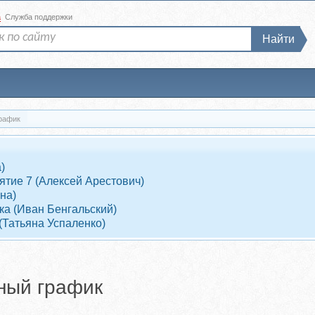
а
Служба поддержки
Найти
рафик
)
ятие 7 (Алексей Арестович)
на)
дка (Иван Бенгальский)
(Татьяна Успаленко)
ный график