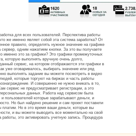
работка для всех пользователей. Перспектива работы
 что же именно являет собой эта система заработка? От
енное правило, определять нужное значение на графике
а сервер, одним нажатием кнопки. За это вы получаете
то именно это за графики? Это графики промежуточных
та, которую выполнять вручную очень долго,
данный сервис, на котором отображаются эти графики в
как уже оговаривалось, выбирать значение или ряд
нно выполнять задание вы можете посмотреть в видео
людей, которые торгуют на биржах и часть работы
ознаграждение. И совершенно не нужно вникать в то,
Сам сервис не предусматривает регистрации, а это
персональных данных. Работа над сервисом была
в и пользователей которые зарабатывают деньги, и
росто. Но был найдено решение и сам проект поставили
ы платим. Но в это время ваши деньги, которые вы
ности, и вы можете выводить все моментально на свой
а работы, это активировать учетную запись. Процедура