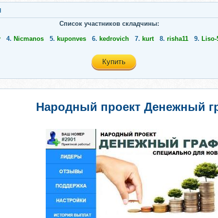
я
Список участников складчины:
v
4.
Nicmanos
5.
kuponves
6.
kedrovich
7.
kurt
8.
risha11
9.
Liso-
Купить
Народный проект Денежный г