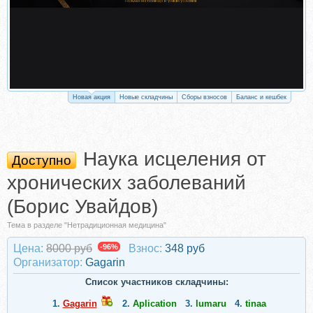
Новая акция
Новые складчины
Сборы взносов
Баланс и кешбек
Наука исцеления от
Доступно
хронических заболеваний
(Борис Увайдов)
Тема в разделе "Нетрадиционная медицина"
Цена:
8000 руб
-96%
Взнос:
348 руб
Организатор:
Gagarin
Список участников складчины:
1.
Gagarin
2.
Aplication
3.
lumaru
4.
tinaa