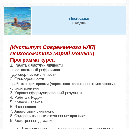
olesikspace
Складчик
[Институт Современного НЛП]
Психосоматика (Юрий Мошкин)
Программа курса
1. Работа с частями личности
- шестишаговый рефрейминг
- договор частей личности
2. Субмодальности
- работа с критериями (через пространственные метафоры)
- линия времени
3. Хорошо сформулированный результат
4. Работа с Родом
5. Колесо баланса
6. Я-концепция
7. Аналоговый синтаксис
8. Оздоровительные ежедневные практики
9. Холотропное дыхание
Будем выявлять глубинные причины того или иного