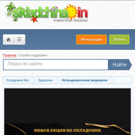
☰
Регистрация
Войти
Правила
Служба поддержки
Найти
Складчина биз
Здоровье
Нетрадиционная медицина
Скачать Наука исцеления от хронических заболеваний (Борис Увайдов)