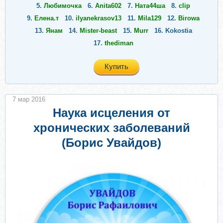
5.
Любимочка
6.
Anita602
7.
Ната44ша
8.
clip
9.
Елена.т
10.
ilyanekrasov13
11.
Mila129
12.
Birowa
13.
Янам
14.
Mister-beast
15.
Murr
16.
Kokostia
17.
thediman
Купить
7 мар 2016
Наука исцеления от
хронических заболеваний
(Борис Увайдов)