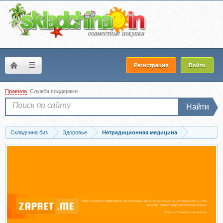
☰
Регистрация
Войти
Правила
Служба поддержки
Найти
Складчина биз
Здоровье
Нетрадиционная медицина
Скачать [Неоглори] Оздоровительный метод 3-1-2