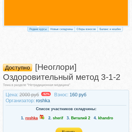
Редкие курсы
Новые складчины
Сборы взносов
Баланс и кешбек
[Неоглори]
Доступно
Оздоровительный метод 3-1-2
Тема в разделе "Нетрадиционная медицина"
Цена:
2000 руб
-92%
Взнос:
160 руб
Организатор:
roshka
Список участников складчины:
1.
roshka
2.
sherif
3.
Виталий 2
4.
khandro
Купить