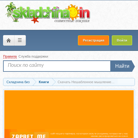
☰
Регистрация
Войти
Правила
Служба поддержки
Найти
Складчина биз
Книги
Скачать Нешаблонное мышление (Джон О`Киффи