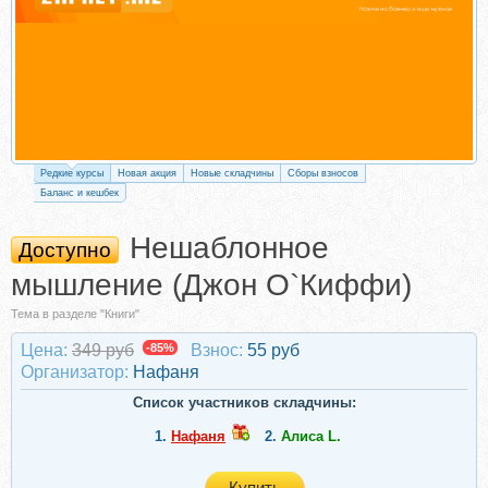
Редкие курсы
Новая акция
Новые складчины
Сборы взносов
Баланс и кешбек
Нешаблонное
Доступно
мышление (Джон О`Киффи)
Тема в разделе "Книги"
Цена:
349 руб
-85%
Взнос:
55 руб
Организатор:
Нафаня
Список участников складчины:
1.
Нафаня
2.
Алиса L.
Купить