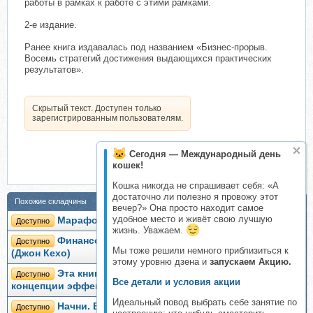
работы в рамках к работе с этими рамками.
2-е издание.
Ранее книга издавалась под названием «Бизнес-прорыв.
Восемь стратегий достижения выдающихся практических
результатов».
Скрытый текст. Доступен только
зарегистрированным пользователям.
Сегодня — Международный день
кошек!
Кошка никогда не спрашивает себя: «А
достаточно ли полезно я провожу этот
Похожие складчины
вечер?» Она просто находит самое
удобное место и живёт свою лучшую
Марафон «Финансовое изобилие» (Джон Кехо)
Доступно
жизнь. Уважаем.
Финансовое изобилие 2.0. Тариф Для всех
Доступно
Мы тоже решили немного приблизиться к
(Джон Кехо)
этому уровню дзена и
запускаем Акцию.
Эта книга сделает вас умнее. Новые научные
Доступно
Все детали и условия акции
концепции эффективного мышления (Брокман Джон)
Идеальный повод выбрать себе занятие по
Начни. Врежь страху по лицу (Джон Эйкафф)
Доступно