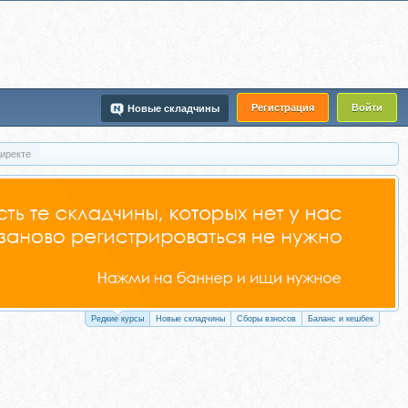
Регистрация
Войти
Новые складчины
Директе
Редкие курсы
Новые складчины
Сборы взносов
Баланс и кешбек