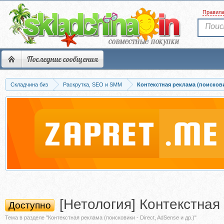
Правил
Последние сообщения
Складчина биз
Раскрутка, SEO и SMM
Контекстная реклама (поисковик
[Нетология] Контекстная
Доступно
Тема в разделе "Контекстная реклама (поисковики - Direct, AdSense и др.)"