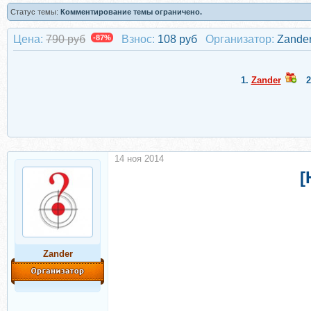
Статус темы:
Комментирование темы ограничено.
Цена:
790 руб
-87%
Взнос:
108 руб
Организатор:
Zande
1.
Zander
2
14 ноя 2014
[
Zander