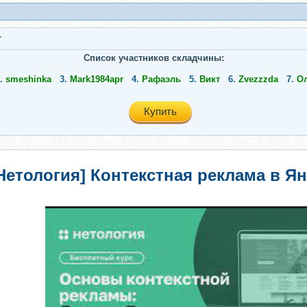
r
Список участников складчины:
.
smeshinka
3.
Mark1984apr
4.
Рафаэль
5.
Викт
6.
Zvezzzda
7.
О
Купить
Нетология] Контекстная реклама в Я