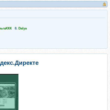
льгаKКК
8.
Dalya
ндекс.Директе