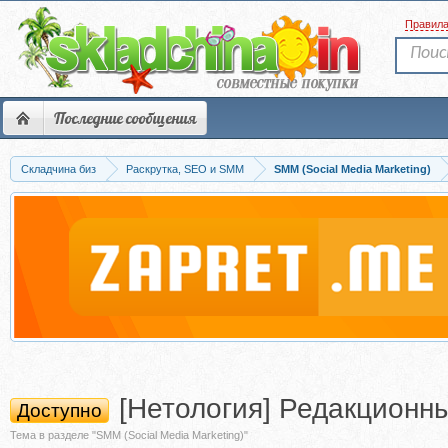
Правил
Последние сообщения
Складчина биз
Раскрутка, SEO и SMM
SMM (Social Media Marketing)
[Нетология] Редакционн
Доступно
Тема в разделе "SMM (Social Media Marketing)"