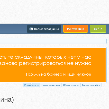
Регистрация
Войти
Новые складчины
Редкие курсы
Новые складчины
Сборы взносов
Баланс и кешбек
ина)