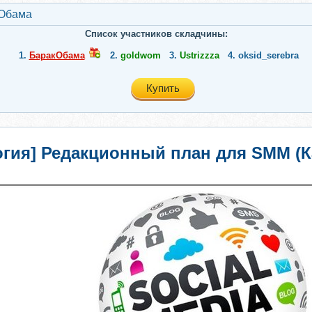
Обама
Список участников складчины:
1.
БаракОбама
2.
goldwom
3.
Ustrizzza
4.
oksid_serebra
Купить
огия] Редакционный план для SMM (