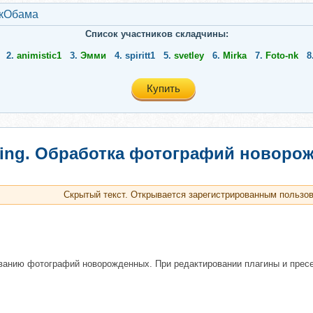
кОбама
Список участников складчины:
2.
animistic1
3.
Эмми
4.
spiritt1
5.
svetley
6.
Mirka
7.
Foto-nk
8
Купить
ting. Обработка фотографий новорож
Скрытый текст. Открывается зарегистрированным пользо
анию фотографий новорожденных. При редактировании плагины и пресет