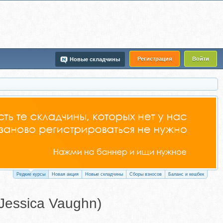
Регистрация
Войти
Новые складчины
Редкие курсы
Новая акция
Новые складчины
Сборы взносов
Баланс и кешбек
Jessica Vaughn)