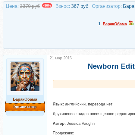
Цена:
3370 руб
-90%
Взнос:
367 руб
Организатор:
Бара
1.
БаракОбама
21 мар 2016
Newborn Edi
БаракОбама
Язык:
английский, перевода нет
Двухчасовое видео посвященное редактиров
Автор:
Jessica Vaughn
Продажник: