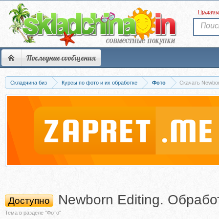
Правил
Последние сообщения
Складчина биз
Курсы по фото и их обработке
Фото
Скачать Newbor
Newborn Editing. Обраб
Доступно
Тема в разделе "Фото"