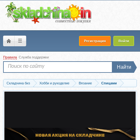
☰
Регистрация
Войти
Правила
Служба поддержки
Найти
Складчина биз
Хобби и рукоделие
Вязание
Спицами
Скачать Носки «Morialta» (Марина Гвоздева)