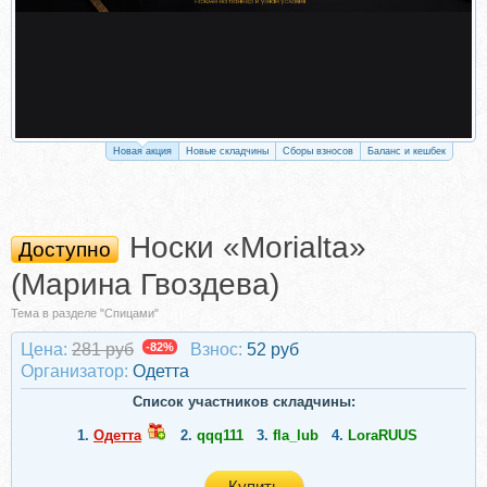
Новая акция
Новые складчины
Сборы взносов
Баланс и кешбек
Носки «Morialta»
Доступно
(Марина Гвоздева)
Тема в разделе "Спицами"
Цена:
281 руб
-82%
Взнос:
52 руб
Организатор:
Одетта
Список участников складчины:
1.
Одетта
2.
qqq111
3.
fla_lub
4.
LoraRUUS
Купить