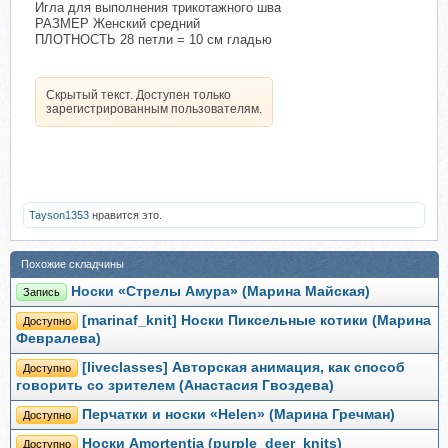
Игла для выполнения трикотажного шва
РАЗМЕР Женский средний
ПЛОТНОСТЬ 28 петли = 10 см гладью
Скрытый текст. Доступен только
зарегистрированным пользователям.
Tayson1353
нравится это.
Похожие складчины
Носки «Стрелы Амура» (Марина Майская)
Запись
[marinaf_knit] Носки Пиксельные котики (Марина
Доступно
Февралева)
[liveclasses] Авторская анимация, как способ
Доступно
говорить со зрителем (Анастасия Гвоздева)
Перчатки и носки «Helen» (Марина Гречман)
Доступно
Носки Amortentia (purple_deer_knits)
Доступно