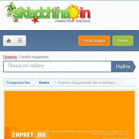
☰
Регистрация
Войти
Правила
Служба поддержки
Найти
Складчина биз
Книги
Скачать Обдуматый. Как освободиться от лишних 