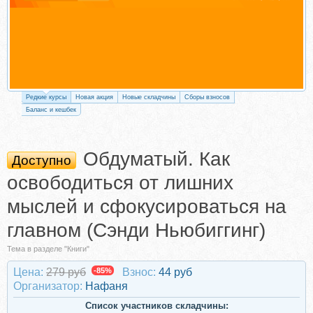
Редкие курсы
Новая акция
Новые складчины
Сборы взносов
Баланс и кешбек
Обдуматый. Как
Доступно
освободиться от лишних
мыслей и сфокусироваться на
главном (Сэнди Ньюбиггинг)
Тема в разделе "Книги"
Цена:
279 руб
-85%
Взнос:
44 руб
Организатор:
Нафаня
Список участников складчины: