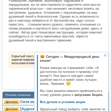
Размышляя, оценивая, анализируя, обдумывая и
передумывая, вы по неосторожности наделяете свои мысли
тиранической властью – они начинают негативно влиять на
настроение, здоровье, отношения с окружающими, на ваш
душевный покой и благополучие. Однако есть возможность
раз и навсегда избавиться от беспокойства, надо только
перестать… слишком много думать, изменить отношения со
своим разумом и научиться жить сегодняшним днем, здесь и
сейчас. Автор дает пошаговую инструкцию, которая помогает
освободиться от гнета навязчивых мыслей, обрести
душевный покой и внутреннюю гармонию.
Скрытый текст. Доступен только
Сегодня — Международный день
зарегистрированным
кошек!
пользователям.
Кошка никогда не спрашивает себя: «А
достаточно ли полезно я провожу этот
вечер?» Она просто находит самое
удобное место и живёт свою лучшую
жизнь. Уважаем.
Мы тоже решили немного приблизиться к
этому уровню дзена и
запускаем Акцию.
Похожие складчины
Сила мысли (Александр Палиенко)
Все детали и условия акции
Доступно
[Аудиокнига] Путь минималиста. Как выбрать
Идеальный повод выбрать себе занятие по
Доступно