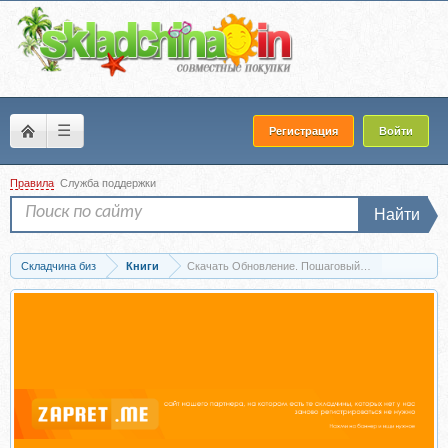
☰
Регистрация
Войти
Правила
Служба поддержки
Найти
Складчина биз
Книги
Скачать Обновление. Пошаговый план личного раз