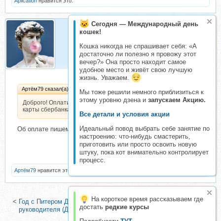
Aplication
нравится это.
Сегодня — Международный день
кошек!
Aplication
Кошка никогда не спрашивает себя: «А
Партнёр
достаточно ли полезно я провожу этот
вечер?» Она просто находит самое
удобное место и живёт свою лучшую
жизнь. Уважаем.
Артём79 сказал(а):
Мы тоже решили немного приблизиться к
этому уровню дзена и
запускаем Акцию.
Доброго! Оплатил сегодня в 16.43 с
карты сбербанка.
Все детали и условия акции
Идеальный повод выбрать себе занятие по
Об оплате пишем только в реквизитах!
настроению: что-нибудь смастерить,
приготовить или просто освоить новую
штуку, пока кот внимательно контролирует
процесс.
Артём79
нравится это.
На короткое время рассказываем где
<
Год с Питером Друкером: 52 недели тренировки эффективного
достать
редкие курсы
руководителя (Джозеф Мачиариелло)
|
Школа счастья (Инна
Мальханова)
>