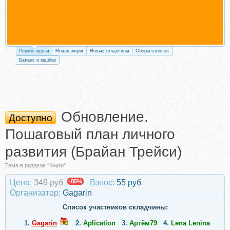
Редкие курсы
Новая акция
Новые складчины
Сборы взносов
Баланс и кешбек
Обновление.
Доступно
Пошаговый план личного
развития (Брайан Трейси)
Тема в разделе "Книги"
Цена:
349 руб
-85%
Взнос:
55 руб
Организатор:
Gagarin
Список участников складчины:
1.
Gagarin
2.
Aplication
3.
Артём79
4.
Lena Lenina