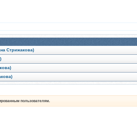
ана Стрижакова)
)
кова)
акова)
рированным пользователям.