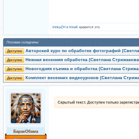
IrinkaZH
и
IrinaK
нравится это.
Похожие складчины
Авторский курс по обработке фотографий (Светл
Доступно
Нежная весенняя обработка (Светлана Стрижакова
Доступно
Новогодняя съемка и обработка (Светлана Стрижа
Доступно
Комплект весенних видеоуроков (Светлана Стриж
Доступно
Скрытый текст. Доступен только зарегист
БаракОбама