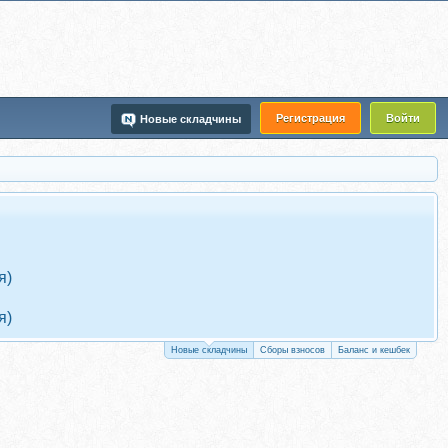
Регистрация
Войти
Новые складчины
я)
я)
Новые складчины
Сборы взносов
Баланс и кешбек