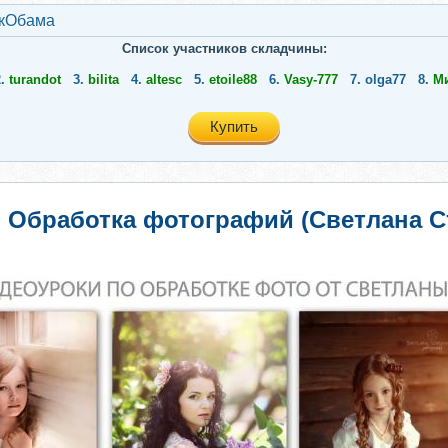
кОбама
Список участников складчины:
2.
turandot
3.
bilita
4.
altesc
5.
etoile88
6.
Vasy-777
7.
olga77
8.
М
Купить
Обработка фотографий (Светлана С