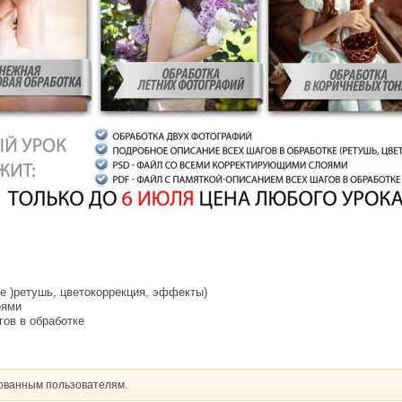
ке )ретушь, цветокоррекция, эффекты)
оями
гов в обработке
рованным пользователям.