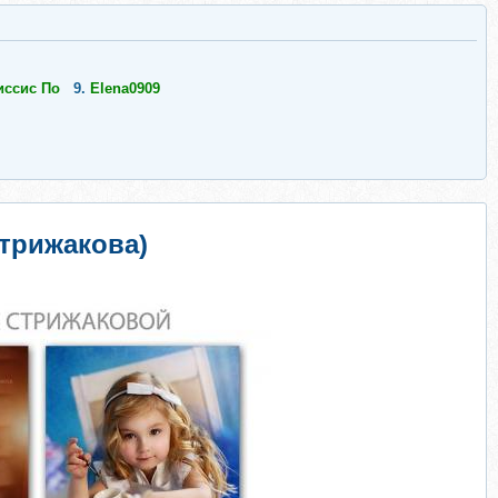
иссис По
9.
Elena0909
трижакова)