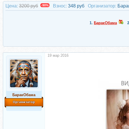
Цена:
3200 руб
-90%
Взнос:
348 руб
Организатор:
Бара
1.
БаракОбама
19 мар 2016
БаракОбама