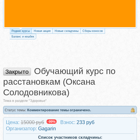
Редкие курсы
Новая акция
Новые складчины
Сборы взносов
Баланс и кешбек
Обучающий курс по
Закрыто
расстановкам (Оксана
Солодовникова)
Тема в разделе "Здоровье"
Статус темы:
Комментирование темы ограничено.
Цена:
15000 руб
-99%
Взнос:
233 руб
Организатор:
Gagarin
Список участников складчины: