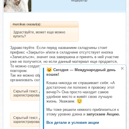
Модератор
murcikas сказал(а):
Здраствуйте, может еще можно
купить?
Здравствуйте. Если перед названием складчины стоит
префикс «Закрыто» и/или в складчине отсутствует кнопка
«Записаться», значит она завершена и принять в ней участие
уже не получится, но если данный материал еще продается,
То можно создать новую складчину, это не будет считаться
Сегодня — Международный день
повтором.
кошек!
Так же можно обратиться к данным организатором снова
организовать складчину на данный продукт.
Кошка никогда не спрашивает себя: «А
достаточно ли полезно я провожу этот
Скрытый текст. Доступен только
вечер?» Она просто находит самое
зарегистрированным пользователям.
удобное место и живёт свою лучшую
жизнь. Уважаем.
Мы тоже решили немного приблизиться к
этому уровню дзена и
запускаем Акцию.
Скрытый текст. Доступен только
зарегистрированным пользователям.
Все детали и условия акции