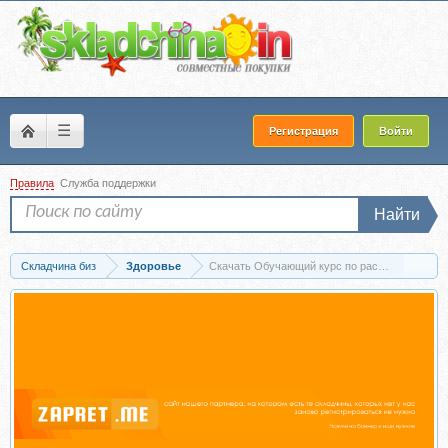
☰
Регистрация
Войти
Правила
Служба поддержки
Найти
Складчина биз
Здоровье
Скачать Обучающий курс по расстановкам (О