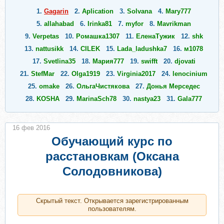
1.
Gagarin
2.
Aplication
3.
Solvana
4.
Mary777
5.
allahabad
6.
Irinka81
7.
myfor
8.
Mavrikman
9.
Verpetas
10.
Ромашка1307
11.
ЕленаТужик
12.
shk
13.
nattusikk
14.
CILEK
15.
Lada_ladushka7
16.
м1078
17.
Svetlina35
18.
Мария777
19.
swifft
20.
djovati
21.
StefMar
22.
Olga1919
23.
Virginia2017
24.
lenocinium
25.
omake
26.
ОльгаЧистякова
27.
Донья Мерседес
28.
KOSHA
29.
MarinaSch78
30.
nastya23
31.
Gala777
32.
Юлия Анри
33.
tyss55
34.
oxi
35.
Victoria
36.
Veruna
37.
Беатриса777
38.
Zhirafivan
39.
Freya29
40.
andreana
16 фев 2016
41.
СкубиДУ19
42.
MakElena
43.
Ольга789
44.
ezznanie
Обучающий курс по
45.
shmyrina88
46.
Ведана- Катерина
47.
natamil
расстановкам (Оксана
48.
Life555
49.
NikiS
50.
nataskamur
51.
feia
52.
Vasitava
Солодовникова)
53.
Виктория444
54.
Бурёнка
55.
pushok88
56.
Flap
57.
Бабавера
58.
ntv
59.
Kilure
60.
Сильвиииии
61.
Zefir2018
62.
Pupsikgt25
63.
bagitta
64.
Инга321
Скрытый текст. Открывается зарегистрированным
пользователям.
65.
Ani599
66.
Lina2011
67.
Lynaym