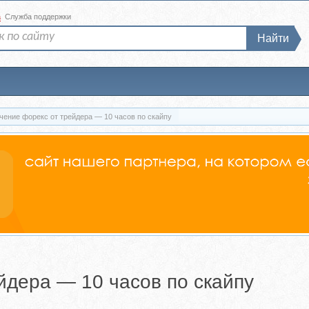
а
Служба поддержки
Найти
чение форекс от трейдера — 10 часов по скaйпу
йдера — 10 часов по скaйпу