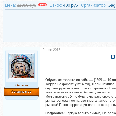
Цена:
11850 руб
-97%
Взнос:
430 руб
Организатор:
Gag
2 фев 2016
О
Обучение форекс онлайн — (150$ — 10 ча
Тогрую на форекс уже 4 год, я сам начинал 
Gagarin
опустил руки — нашел свою стратегию!Котор
заинтересован в сливе Вашего депозита.
Моя стратегия: Я не буду скрывать свою стр
рынка, основанное на свечном анализе, это 
рынком! Плюс корреляция валютных пар поис
Подробнее:
Торгую только ликвидные валют