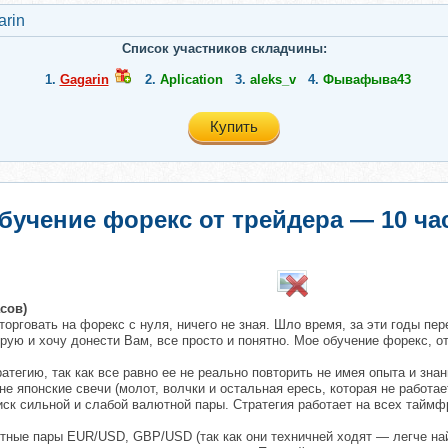
arin
Список участников складчины:
1.
Gagarin
2.
Aplication
3.
aleks_v
4.
Фывафыва43
Купить
бучение форекс от трейдера — 10 ча
​
сов)
торговать на форекс с нуля, ничего не зная. Шло время, за эти годы пер
ую и хочу донести Вам, все просто и понятно. Мое обучение форекс, отл
атегию, так как все равно ее не реально повторить не имея опыта и зна
не японские свечи (молот, волчки и остальная ересь, которая не работае
к сильной и слабой валютной пары. Стратегия работает на всех таймфр
ные пары EUR/USD, GBP/USD (так как они техничней ходят — легче най