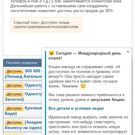
телефон,e-mail и т.д.) у Вас накапливается клиентская база.
Дальнейшая работа с оставившими свои координаты
посетителями позволяет достичь роста продаж до 30%.
Скрытый текст. Доступен только
зарегистрированным пользователям.
Сегодня — Международный день
кошек!
Похожие складчины
Кошка никогда не спрашивает себя: «А
300 000 за 15 минут создавая одностраничники
Доступно
достаточно ли полезно я провожу этот
(Леонид Ангельчев)
вечер?» Она просто находит самое
удобное место и живёт свою лучшую
Одностраничник под ключ (Александр Залогин)
Доступно
жизнь. Уважаем.
Одностраничник под ключ 2.0 (Александр
Доступно
Мы тоже решили немного приблизиться к
Залогин)
этому уровню дзена и
запускаем Акцию.
Крепкая память за 7 минут в день, 2014 (Татьяна
Все детали и условия акции
Доступно
Бадя)
Идеальный повод выбрать себе занятие по
настроению: что-нибудь смастерить,
[Академии Своего Дела] 38 шпаргалок по
Доступно
приготовить или просто освоить новую
бизнесу на одностраничниках
штуку, пока кот внимательно контролирует