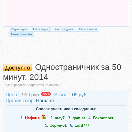
Редкие курсы
Новая акция
Новые складчины
Сборы взносов
Баланс и кешбек
Одностраничник за 50
Доступно
минут, 2014
Тема в разделе "Заработок на сайтах"
Цена:
1990 руб
-95%
Взнос:
109 руб
Организатор:
Нафаня
Список участников складчины:
1.
Нафаня
2.
may7
3.
gamlet
4.
Foxbutcher
5.
Сергей61
6.
Lord777