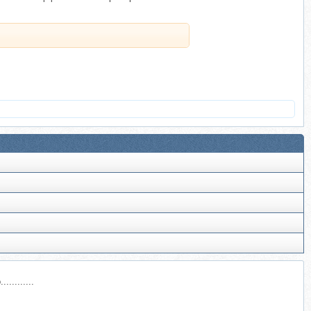
........