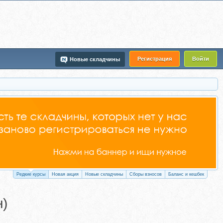
Регистрация
Войти
Новые складчины
Редкие курсы
Новая акция
Новые складчины
Сборы взносов
Баланс и кешбек
н)