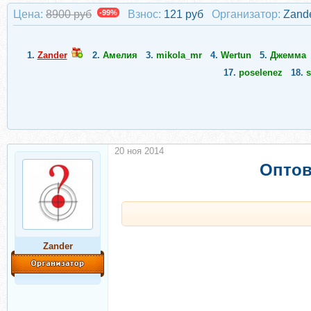
Цена:
8900 руб
-99%
Взнос:
121 руб
Организатор:
Zand
1.
Zander
2.
Амелия
3.
mikola_mr
4.
Wertun
5.
Джемма
17.
poselenez
18.
s
20 ноя 2014
Оптов
Zander