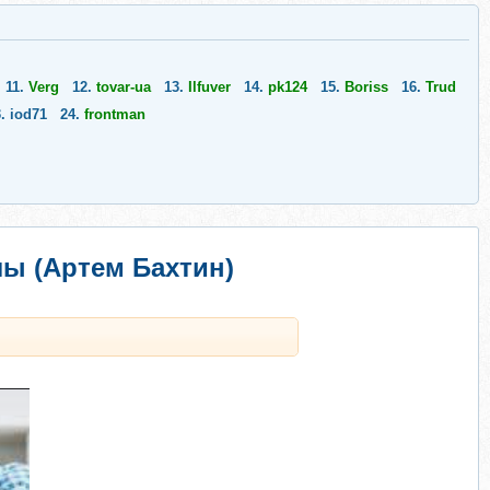
11.
Verg
12.
tovar-ua
13.
Ilfuver
14.
pk124
15.
Boriss
16.
Trud
3.
iod71
24.
frontman
ы (Артем Бахтин)