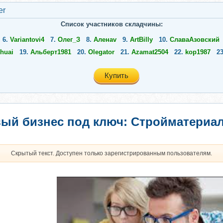
er
Список участников складчины:
6.
Variantovi4
7.
Олег_З
8.
Аленаv
9.
ArtBilly
10.
СлаваАзовский
huai
19.
Альберт1981
20.
Olegator
21.
Azamat2504
22.
kop1987
2
Купить
ый бизнес под ключ: Стройматериал
Скрытый текст. Доступен только зарегистрированным пользователям.