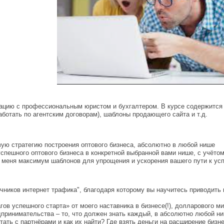
тацию с профессиональным юристом и бухгалтером. В курсе содержится 
аботать по агентским договорам), шаблоны продающего сайта и т.д.
ую стратегию построения оптового бизнеса, абсолютно в любой нише
спешного оптового бизнеса в конкретной выбранной вами нише, с учёто
т меня максимум шаблонов для упрощения и ускорения вашего пути к ус
очников интернет трафика", благодаря которому вы научитесь приводить 
гов успешного старта» от моего наставника в бизнесе(!), долларового 
принимательства – то, что должен знать каждый, в абсолютно любой ни
отать с партнёрами и как их найти? Где взять деньги на расширение биз