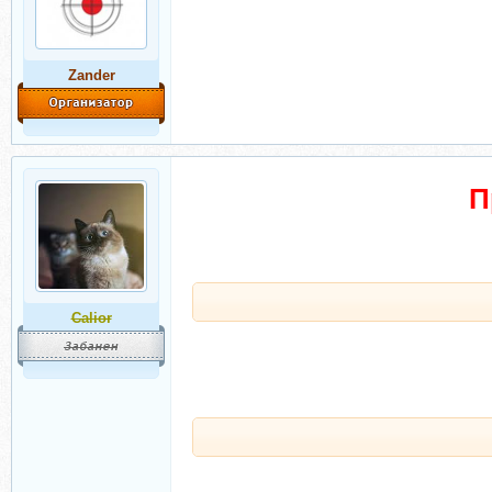
Zander
П
Calior