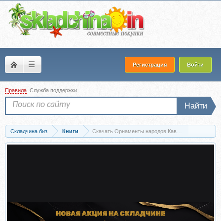
☰
Регистрация
Войти
Правила
Служба поддержки
Найти
Складчина биз
Книги
Скачать Орнаменты народов Кавказа (Вера Ивано