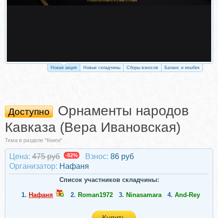
Новая акция
Новые складчины
Сборы взносов
Баланс и кешбек
Орнаменты народов
Доступно
Кавказа (Вера Ивановская)
Тема в разделе "Книги"
Цена:
475 руб
-82%
Взнос:
86 руб
Организатор:
Нафаня
Список участников складчины:
1.
Нафаня
2.
Roman1972
3.
Ninasamara
4.
And-Rey
Купить