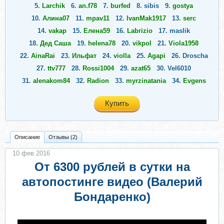
5.
Larchik
6.
an.f78
7.
burfed
8.
sibis
9.
gostya
10.
Алина07
11.
mpav11
12.
IvanMak1917
13.
serc
14.
vakap
15.
Елена59
16.
Labrizio
17.
maslik
18.
Дед Саша
19.
helena78
20.
vikpol
21.
Viola1958
22.
AinaRai
23.
Ильфат
24.
violla
25.
Agapi
26.
Droscha
27.
ttv777
28.
Rossi1004
29.
azat65
30.
Vel6010
31.
alenakom84
32.
Radion
33.
myrzinatania
34.
Evgens
35.
Lana
36.
Anatoliy7
37.
valviki
38.
Natges
39.
Olimp979
Купить
Описание
Отзывы (2)
10 фев 2016
От 6300 рублей в сутки на
автопостинге видео (Валерий
Бондаренко)