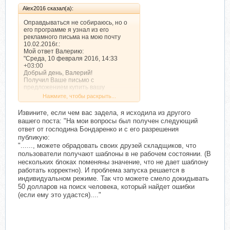
Alex2016 сказал(а):
Оправдываться не собираюсь, но о
его программе я узнал из его
рекламного письма на мою почту
10.02.2016г.:
Мой ответ Валерию:
"Среда, 10 февраля 2016, 14:33
+03:00
Добрый день, Валерий!
Получил Ваше письмо с
предложением купить вашу
программу.
Нажмите, чтобы раскрыть...
Я только что попался на мошенника
Скопцева Павла с его программой
Извините, если чем вас задела, я исходила из другого
заработка для пенсионеров.
вашего поста: "На мои вопросы был получен следующий
Он будущий фигурант уголовного
ответ от господина Бондаренко и с его разрешения
дела по 159 ст. УК РФ.
публикую:
Чем вы и ваша программа
"......, можете обрадовать своих друзей складщиков, что
отличаетесь от него?
пользователи получают шаблоны в не рабочем состоянии. (В
И почему ваша программа доступна
нескольких блоках поменяны значение, что не дает шаблону
14 дней? Что дальше?
работать корректно). И проблема запуска решается в
Программу, с помощью которой Вы
индивидуальном режиме. Так что можете смело докидывать
сможете запускать шаблоны
50 долларов на поиск человека, который найдет ошибки
ProjektMaker. (Доступ на 14 дней)?"
(если ему это удастся)...."
Дальше было письмо о том, что 1 299
руб. это не вся оплата. Дальше ещё
надо платить.
Валерий писал: