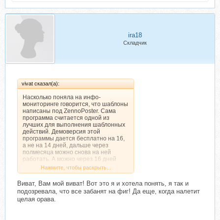
за сколько угодно."
Полагаю, что он обиделся на меня.
Я знаю, что он читает этот форум,
поэтому, ещё раз извините, Валерий,
если, что не так.
ira18
Однажды обжегшийся на молоке,
Складчик
дует на воду.
vivat сказал(а):
Насколько поняла на инфо-
мониторинге говорится, что шаблоны
написаны под ZennoPoster. Сама
программа считается одной из
лучших для выполнения шаблонных
действий. Демоверсия этой
программы дается бесплатно на 16,
а не на 14 дней, дальше через
полмесяца можно снова на ней
работать. А можно через 16 дней
зарегистрировать ее на новый
Нажмите, чтобы раскрыть...
почтовый ящик, удалить первый
демовариант, почистить реестр и
Виват, Вам мой виват! Вот это я и хотела понять, я так и
установить снова демоверсию. Но
подозревала, что все забанят на фиг! Да еще, когда налетит
демоверсия не работает с прокси и
целая орава.
сервисами капчи, а с одного аккаунта
ВК вы много своего видео не
напостите, аккаунт скорее всего