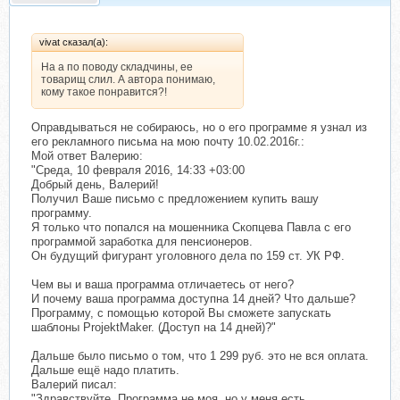
vivat сказал(а):
На а по поводу складчины, ее
товарищ слил. А автора понимаю,
кому такое понравится?!
Оправдываться не собираюсь, но о его программе я узнал из
его рекламного письма на мою почту 10.02.2016г.:
Мой ответ Валерию:
"Среда, 10 февраля 2016, 14:33 +03:00
Добрый день, Валерий!
Получил Ваше письмо с предложением купить вашу
программу.
Я только что попался на мошенника Скопцева Павла с его
программой заработка для пенсионеров.
Он будущий фигурант уголовного дела по 159 ст. УК РФ.
Чем вы и ваша программа отличаетесь от него?
И почему ваша программа доступна 14 дней? Что дальше?
Программу, с помощью которой Вы сможете запускать
шаблоны ProjektMaker. (Доступ на 14 дней)?"
Дальше было письмо о том, что 1 299 руб. это не вся оплата.
Дальше ещё надо платить.
Валерий писал:
"Здравствуйте. Программа не моя, но у меня есть