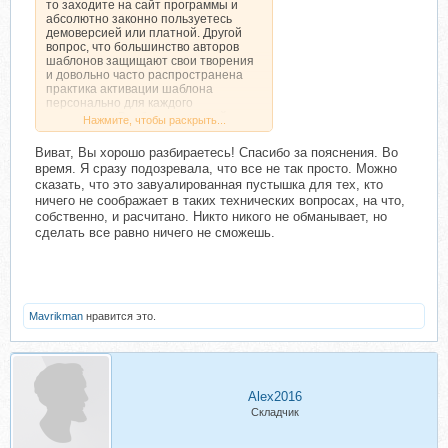
то заходите на сайт программы и
абсолютно законно пользуетесь
демоверсией или платной. Другой
вопрос, что большинство авторов
шаблонов защищают свои творения
и довольно часто распространена
практика активации шаблона
персонально для каждого
покупателя. Вообще-то первый раз
Нажмите, чтобы раскрыть...
вижу на Глопарте курс с шаблонами
под зенку.
Виват, Вы хорошо разбираетесь! Спасибо за пояснения. Во
время. Я сразу подозревала, что все не так просто. Можно
На а по поводу складчины, ее
сказать, что это завуалированная пустышка для тех, кто
товарищ слил. А автора понимаю,
ничего не соображает в таких технических вопросах, на что,
кому такое понравится?!
собственно, и расчитано. Никто никого не обманывает, но
Автору сего курса (говорят он сюда
сделать все равно ничего не сможешь.
заходит) нужно было идти на другой
ресурс со своими шаблонами (если
это действительно его шаблоны). И
там, если его шаблоны
действительно работают без багов и
сама схема рабочая и приносит
Mavrikman
нравится это.
деньги, он заработает очень
кругленькую сумму.
Alex2016
Складчик