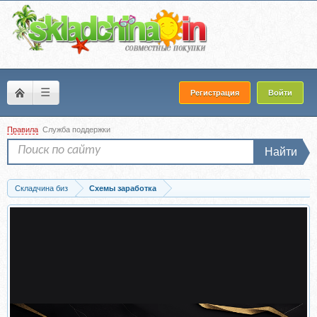
☰
Регистрация
Войти
Правила
Служба поддержки
Найти
Складчина биз
Схемы заработка
Скачать От 6300 рублей в сутки на автопостинге видео (Валерий Бондаренко)