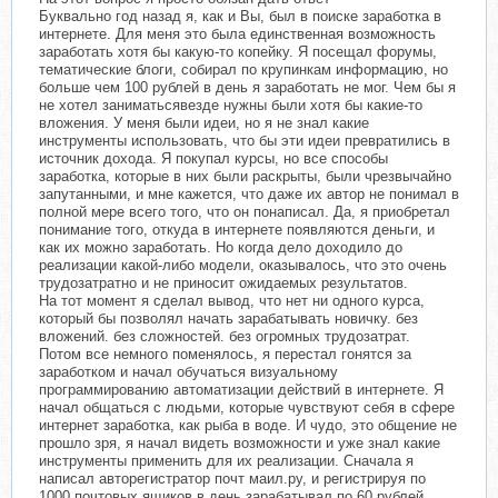
Буквально год назад я, как и Вы, был в поиске заработка в
интернете. Для меня это была единственная возможность
заработать хотя бы какую-то копейку. Я посещал форумы,
тематические блоги, собирал по крупинкам информацию, но
больше чем 100 рублей в день я заработать не мог. Чем бы я
не хотел заниматьсявезде нужны были хотя бы какие-то
вложения. У меня были идеи, но я не знал какие
инструменты использовать, что бы эти идеи превратились в
источник дохода. Я покупал курсы, но все способы
заработка, которые в них были раскрыты, были чрезвычайно
запутанными, и мне кажется, что даже их автор не понимал в
полной мере всего того, что он понаписал. Да, я приобретал
понимание того, откуда в интернете появляются деньги, и
как их можно заработать. Но когда дело доходило до
реализации какой-либо модели, оказывалось, что это очень
трудозатратно и не приносит ожидаемых результатов.
На тот момент я сделал вывод, что нет ни одного курса,
который бы позволял начать зарабатывать новичку. без
вложений. без сложностей. без огромных трудозатрат.
Потом все немного поменялось, я перестал гонятся за
заработком и начал обучаться визуальному
программированию автоматизации действий в интернете. Я
начал общаться с людьми, которые чувствуют себя в сфере
интернет заработка, как рыба в воде. И чудо, это общение не
прошло зря, я начал видеть возможности и уже знал какие
инструменты применить для их реализации. Сначала я
написал авторегистратор почт маил.ру, и регистрируя по
1000 почтовых ящиков в день зарабатывал по 60 рублей.