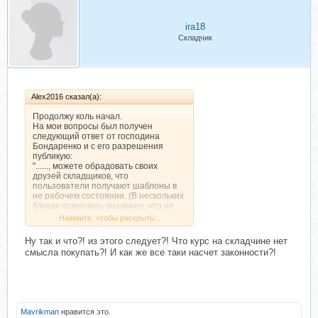
ira18
Складчик
Alex2016 сказал(а):
Продолжу коль начал.
На мои вопросы был получен
следующий ответ от господина
Бондаренко и с его разрешения
публикую:
"......, можете обрадовать своих
друзей складщиков, что
пользователи получают шаблоны в
не рабочем состоянии. (В нескольких
блоках поменяны значение, что не
дает шаблону работать корректно). И
Нажмите, чтобы раскрыть...
проблема запуска решается в
индивидуальном режиме. Так что
Ну так и что?! из этого следует?! Что курс на складчине нет
можете смело докидывать 50
смысла покупать?! И как же все таки насчет законности?!
долларов на поиск человека, который
найдет ошибки (если ему это
удастся)...."
Дальнейшие мои расспросы привели
Валерия в негодование.
Цитирую:
Mavrikman
нравится это.
"Покупайте где угодно, что угодно и