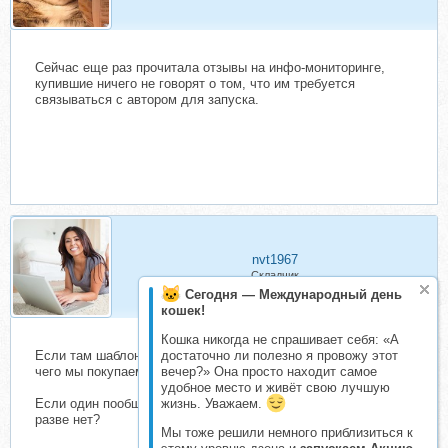
Сейчас еще раз прочитала отзывы на инфо-мониторинге,
купившие ничего не говорят о том, что им требуется
связываться с автором для запуска.
nvt1967
Складчик
Сегодня — Международный день
кошек!
Кошка никогда не спрашивает себя: «А
Если там шаблоны в не рабочем состоянии, то тогда для
достаточно ли полезно я провожу этот
чего мы покупаем этот курс?
вечер?» Она просто находит самое
удобное место и живёт свою лучшую
Если один пообщается, то все узнает и другим подскажет,
жизнь. Уважаем.
разве нет?
Мы тоже решили немного приблизиться к