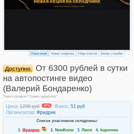
Новая акция
Новые складчины
Сборы взносов
Баланс и кешбек
От 6300 рублей в сутки
Доступно
на автопостинге видео
(Валерий Бондаренко)
Тема в разделе "Схемы заработка"
Цена:
1299 руб
-97%
Взнос:
51 руб
Организатор:
Фридрик
Список участников складчины:
1.
Фридрик
2.
NowKnow
3.
Люся
4.
kuponves