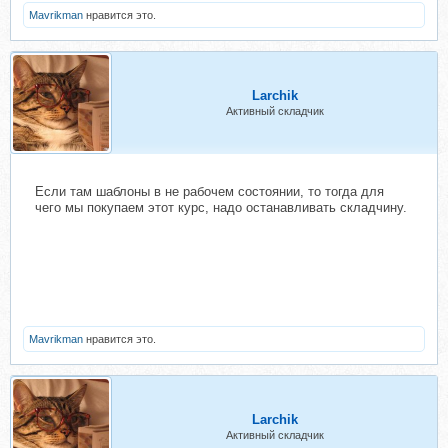
"Здравствуйте. Программа не моя, но
Mavrikman
у меня есть возможность по инвайту
нравится это.
дать доступ к ней на 14 дней
бесплатно.
Дальше Вам нужно будет оплатить
полную версию (3 400 рублей)."
Larchik
Валерий Бондаренко просто знает
Активный складчик
об этом форуме и просматривает
его.
Не ищите козла отпущения.
Если там шаблоны в не рабочем состоянии, то тогда для
чего мы покупаем этот курс, надо останавливать складчину.
Mavrikman
нравится это.
Larchik
Активный складчик