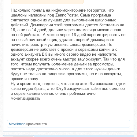
Насколько поняла на инфо-мониторинге говорится, что
шаблоны написаны под ZennoPoster. Сама программа
считается одной из лучших для выполнения шаблонных
действий. Демоверсия этой программы дается бесплатно на
16, а не на 14 дней, дальше через полмесяца можно снова
на ней работать. А можно через 16 дней зарегистрировать ее
на новый почтовый ящик, удалить первый демовариант,
почистить реестр и установить снова демоверсию. Но
демоверсия не работает с прокси и сервисами капчи, а с
одного аккаунта ВК вы много своего видео не напостите,
аккаунт скорее всего очень быстро заблокируют. Так что для
того, чтобы получать боле-менее деньги за просмотры,
постить надо достаточно много, а для этого нужны деньги
будут не только на лицензию программы, но и на аккаунты,
прокси и капчу.
Ну и кроме того, надеюсь, что автор хотя бы расскажет где и
какие видео брать, а то Ютуб закручивает гайки все сильнее
и серые каналы сейчас очень проблематично
монетизировать.
Mavrikman
нравится это.