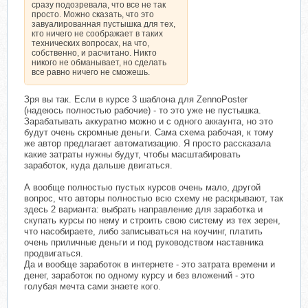
Валерий Бондаренко просто знает
сразу подозревала, что все не так
об этом форуме и просматривает
просто. Можно сказать, что это
его.
завуалированная пустышка для тех,
Не ищите козла отпущения.
кто ничего не соображает в таких
технических вопросах, на что,
собственно, и расчитано. Никто
никого не обманывает, но сделать
все равно ничего не сможешь.
Зря вы так. Если в курсе 3 шаблона для ZennoPoster
(надеюсь полностью рабочие) - то это уже не пустышка.
Зарабатывать аккуратно можно и с одного аккаунта, но это
будут очень скромные деньги. Сама схема рабочая, к тому
же автор предлагает автоматизацию. Я просто рассказала
какие затраты нужны будут, чтобы масштабировать
заработок, куда дальше двигаться.
А вообще полностью пустых курсов очень мало, другой
вопрос, что авторы полностью всю схему не раскрывают, так
здесь 2 варианта: выбрать направление для заработка и
скупать курсы по нему и строить свою систему из тех зерен,
что насобираете, либо записываться на коучинг, платить
очень приличные деньги и под руководством наставника
продвигаться.
Да и вообще заработок в интернете - это затрата времени и
денег, заработок по одному курсу и без вложений - это
голубая мечта сами знаете кого.