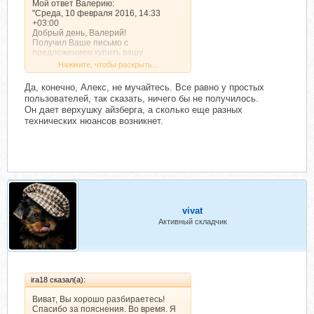
Мой ответ Валерию:
"Среда, 10 февраля 2016, 14:33
+03:00
Добрый день, Валерий!
Получил Ваше письмо с
предложением купить вашу
программу.
Нажмите, чтобы раскрыть...
Я только что попался на мошенника
Скопцева Павла с его программой
Да, конечно, Алекс, не мучайтесь. Все равно у простых
заработка для пенсионеров.
пользователей, так сказать, ничего бы не получилось.
Он будущий фигурант уголовного
Он дает верхушку айзберга, а сколько еще разных
дела по 159 ст. УК РФ.
технических нюансов возникнет.
Чем вы и ваша программа
отличаетесь от него?
И почему ваша программа доступна
14 дней? Что дальше?
Программу, с помощью которой Вы
сможете запускать шаблоны
ProjektMaker. (Доступ на 14 дней)?"
Дальше было письмо о том, что 1 299
vivat
руб. это не вся оплата. Дальше ещё
Активный складчик
надо платить.
Валерий писал:
"Здравствуйте. Программа не моя, но
у меня есть возможность по инвайту
дать доступ к ней на 14 дней
бесплатно.
ira18 сказал(а):
Дальше Вам нужно будет оплатить
полную версию (3 400 рублей)."
Виват, Вы хорошо разбираетесь!
Спасибо за пояснения. Во время. Я