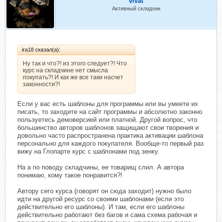
vivat
Активный складчик
ira18 сказал(а):
Ну так и что?! из этого следует?! Что
курс на складчине нет смысла
покупать?! И как же все таки насчет
законности?!
Если у вас есть шаблоны для программы или вы умеете их
писать, то заходите на сайт программы и абсолютно законно
пользуетесь демоверсией или платной. Другой вопрос, что
большинство авторов шаблонов защищают свои творения и
довольно часто распространена практика активации шаблона
персонально для каждого покупателя. Вообще-то первый раз
вижу на Глопарте курс с шаблонами под зенку.
На а по поводу складчины, ее товарищ слил. А автора
понимаю, кому такое понравится?!
Автору сего курса (говорят он сюда заходит) нужно было
идти на другой ресурс со своими шаблонами (если это
действительно его шаблоны). И там, если его шаблоны
действительно работают без багов и сама схема рабочая и