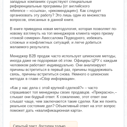
западных компаниях существуют специальные
референциальные программы (от английского
reference – «ссылка», «рекомендация»). Как следует
организовать эту работу? Это лишь один из множества
вопросов, описанных в данной книге.
В книге приведена новая методология, которая позволяет по-
новому взглянуть на топ менеджеров клиента через призму
«тонкой семерки» Авессалома Подводного, избежать
сложных и конфликтных ситуаций, и легче добиться
желаемого результата.
Менеджер В2В продаж часто использует шпионские методы,
иногда даже не подозревая об этом. Офицеры ЦРУ с каждым
человеком работают индивидуально. Они анализируют
причины встретиться в первый раз, причины поддерживать
связь, причины встретиться снова. Немного о шпионских
методах в главе «Сбор информации».
«Как у нас дела с этой крупной сделкой?» – часто
спрашивают топ менеджеры своих продавцов. «Прекрасно»,–
слышат они бодрый ответ. К сожалению, этот ответ они
слышат чаще, чем заключаются такие сделки. Как же понять
реальное состояние дел? Объективный ответ на этот вопрос
поможет дать «квалификационная карта».
Скрытый текст. Доступен только