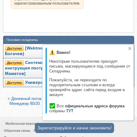
зарегистрированным пользователям.
Похожие складчины
[Webtrening] Скрытая система продаж (Филипп
Доступно
Важно!
Богачев)
Некоторым пользователям приходят
Система продаж от А до Я. Самая подробная
Доступно
письма, маскирующиеся под сообщения от
инструкция построения системы продаж (Кирилл
Складчины.
Маматов)
Пожалуйста, не переходите по
Универсальная торговая система (Сергей Бриз)
Доступно
подозрительным ссылкам и всегда
проверяйте адрес сайта перед входом в
аккаунт.
<
Денежный поток из Интернета, 2015 (Александр Белановский)
|
Менеджер 80/20. Главный принцип высокоэффективных людей
Все
официальные адреса форума
(Ричард Кох)
>
собраны
ТУТ
Мобильная версия
Зарегистрируйся и начни экономить!
Обратная связь
Политика конфиденциальности