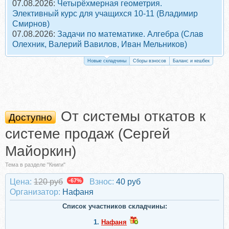
07.08.2026:
Четырёхмерная геометрия.
Элективный курс для учащихся 10-11 (Владимир
Смирнов)
07.08.2026:
Задачи по математике. Алгебра (Слав
Олехник, Валерий Вавилов, Иван Мельников)
Новые складчины
Сборы взносов
Баланс и кешбек
От системы откатов к
Доступно
системе продаж (Сергей
Майоркин)
Тема в разделе "Книги"
Цена:
120 руб
-67%
Взнос:
40 руб
Организатор:
Нафаня
Список участников складчины:
1.
Нафаня