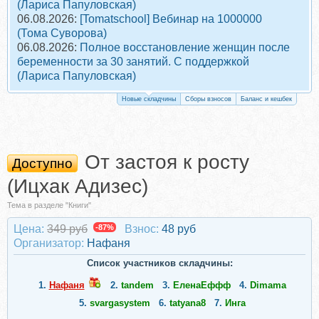
(Лариса Папуловская)
06.08.2026:
[Tomatschool] Вебинар на 1000000
(Тома Суворова)
06.08.2026:
Полное восстановление женщин после
беременности за 30 занятий. С поддержкой
(Лариса Папуловская)
Новые складчины
Сборы взносов
Баланс и кешбек
От застоя к росту
Доступно
(Ицхак Адизес)
Тема в разделе "Книги"
Цена:
349 руб
-87%
Взнос:
48 руб
Организатор:
Нафаня
Список участников складчины:
1.
Нафаня
2.
tandem
3.
ЕленаЕффф
4.
Dimama
5.
svargasystem
6.
tatyana8
7.
Инга