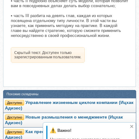
• часть II подробно объясняет суть модели, которая позволит
вам в повседневных делах делать выбор сознательно;
• часть III разбита на девять глав, каждая из которых
посвящена отдельному типу личности. В этой части вы
узнаете, как применить методику на практике. В каждой
главе вы найдете стратегию, которую сможете применить
непосредственно в своей профессиональной жизни.
Скрытый текст. Доступен только
зарегистрированным пользователям.
Похожие складчины
Управление жизненным циклом компании (Ицхак
Доступно
Адизес)
Новые размышления о менеджменте (Ицхак
Доступно
Адизес)
Важно!
Как преодолеть кризисы менеджмента (Ицхак
Доступно
Адизес)