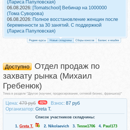
(Лариса Папуловская)
06.08.2026:
[Tomatschool] Вебинар на 1000000
(Тома Суворова)
06.08.2026:
Полное восстановление женщин после
беременности за 30 занятий. С поддержкой
(Лариса Папуловская)
Редкие курсы
Новые складчины
Сборы взносов
Баланс и кешбек
Отдел продаж по
Доступно
захвату рынка (Михаил
Гребенюк)
Тема в разделе "Другое (коучинг, продюсирование, сетевой бизнес, франшиза)"
Цена:
479 руб
-82%
Взнос:
87 руб
Организатор:
Greta Т.
Список участников складчины:
1.
Greta Т.
2.
Nikolaevich
3.
Tesse1706
4.
Paul173