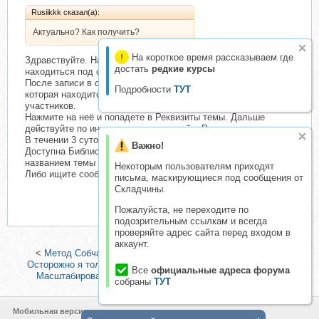
Rusiikkk сказал(а):
Актуально? Как получить?
На короткое время рассказываем где
Здравствуйте. Нажмите кнопку записаться. Кнопка
достать
редкие курсы
находиться под списком участников.
После записи в скадчину у вас появилась кнопка Реквизиты,
Подробности
ТУТ
которая находится между названием темы и списком
участников.
Нажмите на неё и попадете в Реквизиты темы. Дальше
действуйте по инструкции написанной в Реквизитах.
В течении 3 суток ваш платеж проверят и вам станет
Важно!
Доступна Библиотека. Кнопка Библиотека находится между
названием темы и списком участников.
Некоторым пользователям приходят
Либо ищите сообщения во входящих сообщений на форуме.
письма, маскирующиеся под сообщения от
Складчины.
Пожалуйста, не переходите по
подозрительным ссылкам и всегда
проверяйте адрес сайта перед входом в
аккаунт.
<
Метод Собчак. Деньги. Карьера. Коммуникации. Тариф
Осторожно я только спросить (Ксения Собчак)
|
[Лайк Центр]
Все
официальные адреса форума
Масштабирование бизнеса, 14 поток (Аяз Шабутдинов)
>
собраны
ТУТ
Мобильная версия