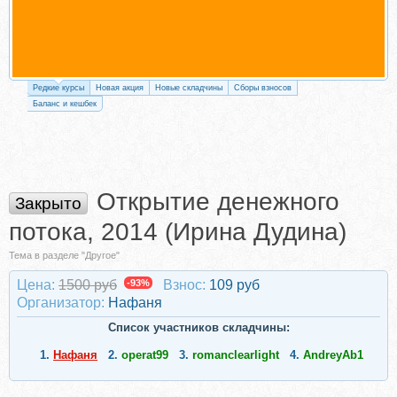
Редкие курсы
Новая акция
Новые складчины
Сборы взносов
Баланс и кешбек
Открытие денежного
Закрыто
потока, 2014 (Ирина Дудина)
Тема в разделе "Другое"
Цена:
1500 руб
-93%
Взнос:
109 руб
Организатор:
Нафаня
Список участников складчины:
1.
Нафаня
2.
operat99
3.
romanclearlight
4.
AndreyAb1