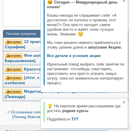
Сегодня — Международный день
кошек!
Кошка никогда не спрашивает себя: «А
достаточно ли полезно я провожу этот
вечер?» Она просто находит самое
удобное место и живёт свою лучшую
Похожие складчины
жизнь. Уважаем.
12 практик открытия денежного канала (Ангел
Доступно
Мы тоже решили немного приблизиться к
Серафим)
этому уровню дзена и
запускаем Акцию.
Фэн шуй денежного потока, 2014 (Анна
Все детали и условия акции
Доступно
Барышникова)
Идеальный повод выбрать себе занятие по
настроению: что-нибудь смастерить,
Красота вашего тела (Ирина Дудина)
Доступно
приготовить или просто освоить новую
[zhivi_v_radosti_] Практики на открытие канала
Доступно
штуку, пока кот внимательно контролирует
изобилия
процесс.
Медитация «Открытие денежного канала»
Доступно
(Ливанда)
На короткое время рассказываем где
достать
редкие курсы
<
Осознанные сновидения и внетелесные путешествия. 2.0, 2015
(Леонид Максимец)
|
Выход в Астрал (Александр Аверин)
>
Подробности
ТУТ