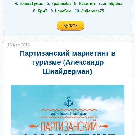
4.
ЕленаТужик
5.
Уралимба
6.
Никитин
7.
amalgama
8.
Кри7
9.
LanaSee
10.
Juliannna75
Купить
16 мар 2016
Партизанский маркетинг в
туризме (Александр
Шнайдерман)