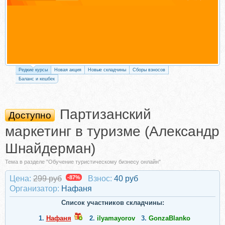
Редкие курсы
Новая акция
Новые складчины
Сборы взносов
Баланс и кешбек
Партизанский
Доступно
маркетинг в туризме (Александр
Шнайдерман)
Тема в разделе "Обучение туристическому бизнесу онлайн"
Цена:
299 руб
-87%
Взнос:
40 руб
Организатор:
Нафаня
Список участников складчины:
1.
Нафаня
2.
ilyamayorov
3.
GonzaBlanko