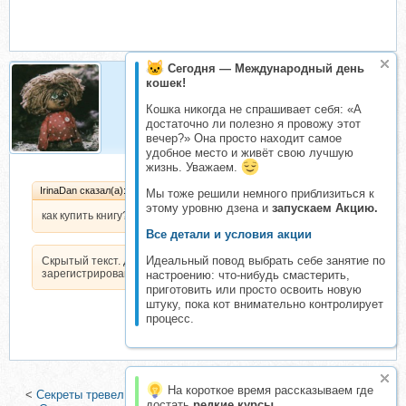
Сегодня — Международный день
кошек!
Нафаня
Кошка никогда не спрашивает себя: «А
Организатор складчин
достаточно ли полезно я провожу этот
вечер?» Она просто находит самое
удобное место и живёт свою лучшую
жизнь. Уважаем.
IrinaDan сказал(а):
Мы тоже решили немного приблизиться к
этому уровню дзена и
запускаем Акцию.
как купить книгу?
Все детали и условия акции
Идеальный повод выбрать себе занятие по
Скрытый текст. Доступен только
зарегистрированным пользователям.
настроению: что-нибудь смастерить,
приготовить или просто освоить новую
штуку, пока кот внимательно контролирует
процесс.
На короткое время рассказываем где
<
Секреты тревел блогинга: как зарабатывать на путешествиях
|
достать
редкие курсы