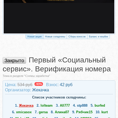
Новая акция
Новые складчины
Сборы взносов
Баланс и кешбек
Первый «Социальный
Закрыто
сервис». Верификация номера
Тема в разделе "Схемы заработка"
Цена:
534 руб
-93%
Взнос:
42 руб
Организатор:
Жекачка
Список участников складчины:
1.
Жекачка
2.
lolteam
3.
All777
4.
stp888
5.
burfed
6.
xmicasox
7.
gersa
8.
Алина07
9.
Рябчик15
10.
kurt