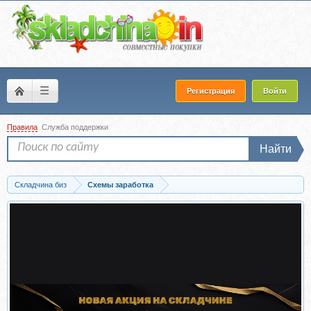
☰
Регистрация
Войти
Правила
Служба поддержки
Найти
Складчина биз
Схемы заработка
Скачать Первый «Социальный сервис». Верификация номера