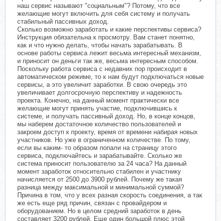
наш сервис называют "социальным"? Потому, что все
желающие могут включить для себя систему и получать
стабильный пассивных доход.
Сколько возможно заработать и какие перспективы сервиса?
Инструкция обязательна к просмотру. Вам станет понятно,
как и что нужно делать, чтобы начать зарабатывать. В
основе работы сервиса лежит весьма интересный механизм,
и приносит он деньги так же, весьма интересным способом.
Поскольку работа сервиса с недавних пор происходит в
автоматическом режиме, то к нам будут подключаться новые
сервисы, а это увеличит заработки. В свою очередь это
увеличивает долгосрочную перспективу и надежность
проекта. Конечно, на данный момент практически все
желающие могут принять участие, подключившись к
системе, и получать пассивный доход. Но, в конце концов,
мы наберем достаточное количество пользователей и
закроем доступ к проекту, время от времени набирая новых
участников. Но уже в ограниченном количестве. По тому,
если вы каким- то образом попали на страницу этого
сервиса, подключайтесь и зарабатывайте. Сколько же
система приносит пользователю за 24 часа? На данный
момент заработок относительно стабилен и участнику
начисляется от 2500 до 3900 рублей. Почему же такая
разница между максимальной и минимальной суммой?
Причина в том, что у всех разная скорость соединения, а так
же есть еще ряд причин, связан с провайдером и
оборудованием. Но в целом средний заработок в день
составляет 3200 рублей. Еще один большой плюс этой