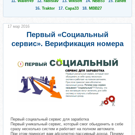
11.
Waleri49
12.
radislav
13.
wiksoft
14.
NBB53
15.
zanett
16.
Traktor
17.
Capa33
18.
MBB27
17 мар 2016
Первый «Социальный
сервис». Верификация номера
Первый социальный сервис для заработка
Первый уникальный сервис, который смог обьеденить в себе
сразу несколько систем и работает на полном автомате.
При этом приносит вам абсолютно пассивный доход. Почему