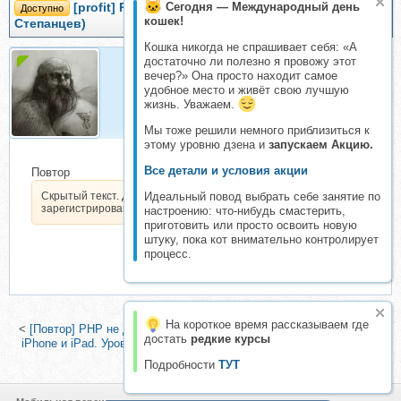
Сегодня — Международный день
[profit] PHP-1: введение в профессию (Альберт
Доступно
кошек!
Степанцев)
Кошка никогда не спрашивает себя: «А
достаточно ли полезно я провожу этот
вечер?» Она просто находит самое
Двалин
удобное место и живёт свою лучшую
Консультант
жизнь. Уважаем.
Мы тоже решили немного приблизиться к
этому уровню дзена и
запускаем Акцию.
Все детали и условия акции
Повтор
Скрытый текст. Доступен только
Идеальный повод выбрать себе занятие по
зарегистрированным пользователям.
настроению: что-нибудь смастерить,
приготовить или просто освоить новую
штуку, пока кот внимательно контролирует
процесс.
На короткое время рассказываем где
<
[Повтор] PHP не для сайтов (Альберт Степанцев)
|
[Специалист]
достать
редкие курсы
iPhone и iPad. Уровень 1. Разработка мобильных приложений под
IOS
>
Подробности
ТУТ