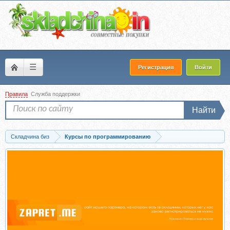
☰
Регистрация
Войти
Правила
Служба поддержки
Найти
Складчина биз
Курсы по программированию
Скачать PHP не для сайтов (Альберт Степанцев)