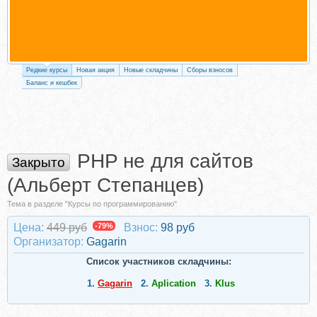
Редкие курсы
Новая акция
Новые складчины
Сборы взносов
Баланс и кешбек
PHP не для сайтов
Закрыто
(Альберт Степанцев)
Тема в разделе "Курсы по программированию"
Цена:
449 руб
-79%
Взнос:
98 руб
Организатор:
Gagarin
Список участников складчины:
1.
Gagarin
2.
Aplication
3.
Klus