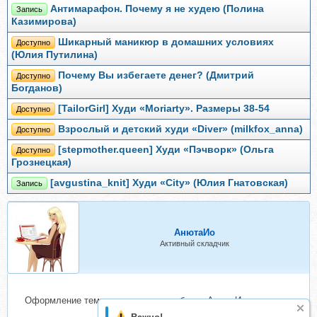
Антимарафон. Почему я не худею (Полина
Запись
Казимирова)
Шикарный маникюр в домашних условиях
Доступно
(Юлия Путилина)
Почему Вы избегаете денег? (Дмитрий
Доступно
Богданов)
[TailorGirl] Худи «Moriarty». Размеры 38-54
Доступно
Взрослый и детский худи «Diver» (milkfox_anna)
Доступно
[stepmother.queen] Худи «Пэчворк» (Ольга
Доступно
Грознецкая)
[avgustina_knit] Худи «City» (Юлия Гнатовская)
Запись
АнютаИо
Активный складчик
Оформление темы проверено и одобрено АнютаИо.