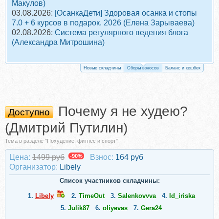
Макулов)
03.08.2026:
[ОсанкаДети] Здоровая осанка и стопы
7.0 + 6 курсов в подарок. 2026 (Елена Зарываева)
02.08.2026:
Система регулярного ведения блога
(Александра Митрошина)
Новые складчины
Сборы взносов
Баланс и кешбек
Почему я не худею?
Доступно
(Дмитрий Путилин)
Тема в разделе "Похудение, фитнес и спорт"
Цена:
1499 руб
-90%
Взнос:
164 руб
Организатор:
Libely
Список участников складчины:
1.
Libely
2.
TimeOut
3.
Salenkovvva
4.
Id_iriska
5.
Julik87
6.
oliyevas
7.
Gera24