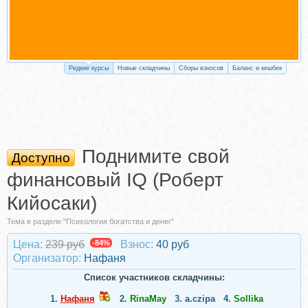
Редкие курсы
Новые складчины
Сборы взносов
Баланс и кешбек
Поднимите свой
Доступно
финансовый IQ (Роберт
Кийосаки)
Тема в разделе "Психология богатства и денег"
Цена:
239 руб
-84%
Взнос:
40 руб
Организатор:
Нафаня
Список участников складчины:
1.
Нафаня
2.
RinaMay
3.
a.czipa
4.
Sollika