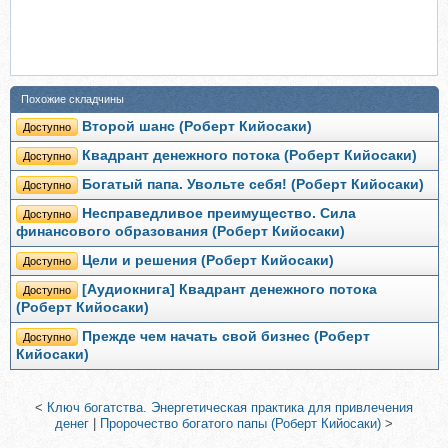
Похожие складчины
Второй шанс (Роберт Кийосаки)
Доступно
Квадрант денежного потока (Роберт Кийосаки)
Доступно
Богатый папа. Увoльтe ceбя! (Роберт Кийосаки)
Доступно
Несправедливое преимущество. Сила
Доступно
финансового образования (Роберт Кийосаки)
Цели и решения (Роберт Кийосаки)
Доступно
[Аудиокнига] Квадрант денежного потока
Доступно
(Роберт Кийосаки)
Прежде чем начать свой бизнес (Роберт
Доступно
Кийосаки)
<
Ключ богатства. Энергетическая практика для привлечения
денег
|
Пророчество богатого папы (Роберт Кийосаки)
>