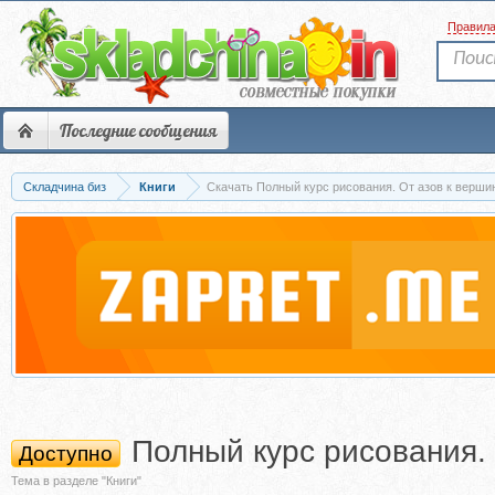
Правил
Последние сообщения
Складчина биз
Книги
Скачать Полный курс рисования. От азов к вершин
Полный курс рисования.
Доступно
Тема в разделе "Книги"