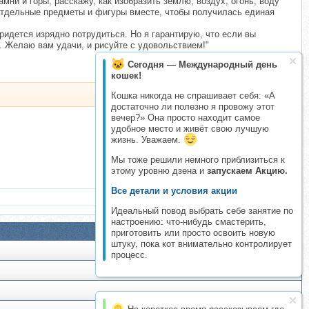
мни и горы, расскажу, как изобразить землю, воздух, огонь, воду
 отдельные предметы и фигуры вместе, чтобы получилась единая
придется изрядно потрудиться. Но я гарантирую, что если вы
а. Желаю вам удачи, и рисуйте с удовольствием!"
Сегодня — Международный день
кошек!
Кошка никогда не спрашивает себя: «А
достаточно ли полезно я провожу этот
вечер?» Она просто находит самое
удобное место и живёт свою лучшую
жизнь. Уважаем.
Мы тоже решили немного приблизиться к
этому уровню дзена и
запускаем Акцию.
Все детали и условия акции
Идеальный повод выбрать себе занятие по
настроению: что-нибудь смастерить,
приготовить или просто освоить новую
штуку, пока кот внимательно контролирует
процесс.