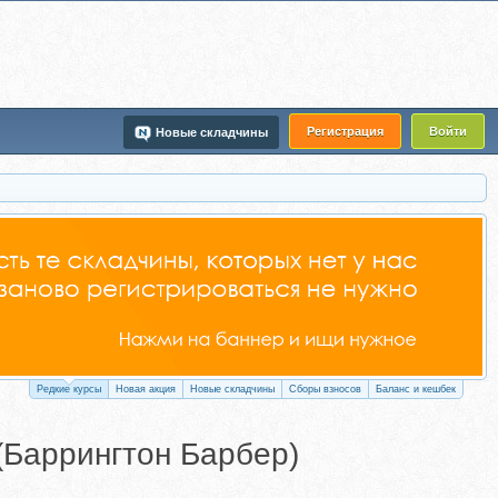
Регистрация
Войти
Новые складчины
Редкие курсы
Новая акция
Новые складчины
Сборы взносов
Баланс и кешбек
(Баррингтон Барбер)