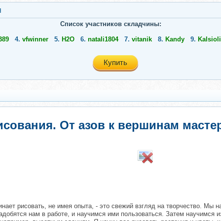
я
Список участников складчины:
389
4.
vfwinner
5.
Н2О
6.
natali1804
7.
vitanik
8.
Kandy
9.
Kalsioli
Купить
сования. От азов к вершинам мастер
инает рисовать, не имея опыта, - это свежий взгляд на творчество. Мы 
адобятся нам в работе, и научимся ими пользоваться. Затем научимся и