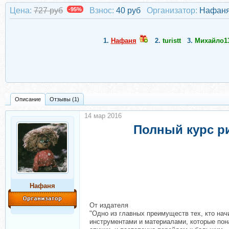
Цена:
727 руб
-95%
Взнос:
40 руб
Организатор:
Нафан
1.
Нафаня
2.
turistt
3.
Михайло1
Описание
Отзывы (1)
14 мар 2016
Полный курс ри
Нафаня
От издателя
"Одно из главных преимуществ тех, кто нач
инструментами и материалами, которые пон