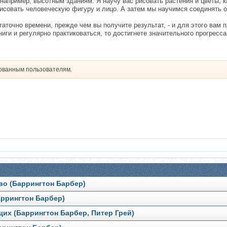
например, высотным зданиям. Я научу вас рисовать растения и цветы, ка
 рисовать человеческую фигуру и лицо. А затем мы научимся соединять
аточно времени, прежде чем вы получите результат, - и для этого вам 
ниги и регулярно практиковаться, то достигнете значительного прогресс
рованным пользователям.
во (Баррингтон Барбер)
аррингтон Барбер)
их (Баррингтон Барбер, Питер Грей)