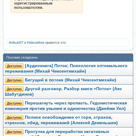
зарегистрированным
пользователям.
Anfisa007
и
HelenaMow
нравится это.
Похожие складчины
[Аудиокнига] Поток: Психология оптимального
Доступно
переживания (Михай Чиксентмихайи)
Бегущий в потоке (Михай Чиксентмихайи)
Доступно
Другой разговор. Разбор книги «Поток» (Аяз
Доступно
Шабутдинов)
Перешагнуть через пропасть. Гедонистическая
Доступно
инженерия против уныния и одиночества (Джейми Уил)
Полное освобождение от горя, страхов,
Доступно
стрессов, обид, переживаний (Алексей Деменьшин)
Прогулка для переработки негативных
Доступно