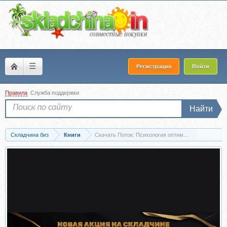
☰
Регистрация
Войти
Правила
Служба поддержки
Найти
Складчина биз
Книги
Скачать Поток: Психология оптимального пережи