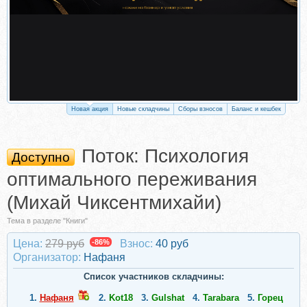
Новая акция
Новые складчины
Сборы взносов
Баланс и кешбек
Поток: Психология
Доступно
оптимального переживания
(Михай Чиксентмихайи)
Тема в разделе "Книги"
Цена:
279 руб
-86%
Взнос:
40 руб
Организатор:
Нафаня
Список участников складчины:
1.
Нафаня
2.
Kot18
3.
Gulshat
4.
Tarabara
5.
Горец