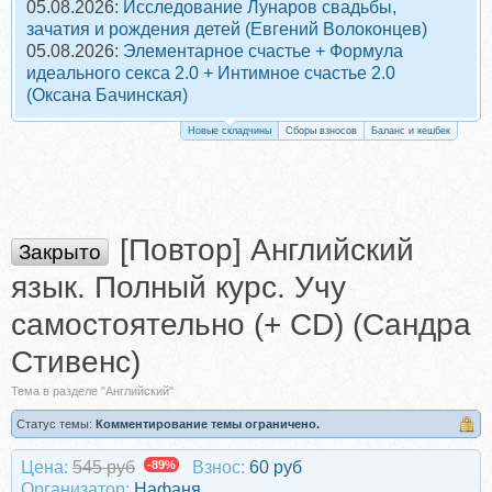
05.08.2026:
Исследование Лунаров свадьбы,
зачатия и рождения детей (Евгений Волоконцев)
05.08.2026:
Элементарное счастье + Формула
идеального секса 2.0 + Интимное счастье 2.0
(Оксана Бачинская)
Новые складчины
Сборы взносов
Баланс и кешбек
[Повтор] Английский
Закрыто
язык. Полный курс. Учу
самостоятельно (+ CD) (Сандра
Стивенс)
Тема в разделе "Английский"
Статус темы:
Комментирование темы ограничено.
Цена:
545 руб
-89%
Взнос:
60 руб
Организатор:
Нафаня