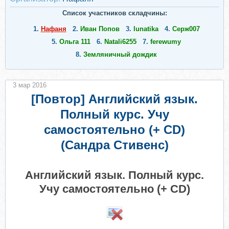
Список участников складчины:
1.
Нафаня
2.
Иван Попов
3.
lunatika
4.
Серж007
5.
Ольга 111
6.
Natali6255
7.
ferewumy
8.
Земляничный дождик
3 мар 2016
[Повтор] Английский язык.
Полный курс. Учу
самостоятельно (+ CD)
(Сандра Стивенс)
Английский язык. Полный курс.
Учу самостоятельно (+ CD)