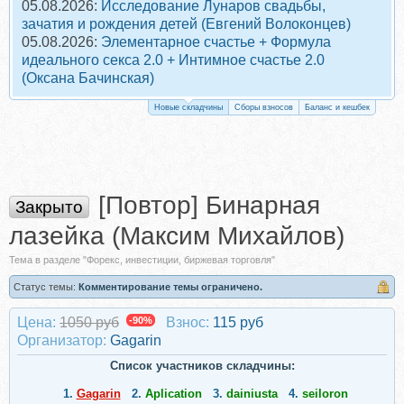
05.08.2026:
Исследование Лунаров свадьбы,
зачатия и рождения детей (Евгений Волоконцев)
05.08.2026:
Элементарное счастье + Формула
идеального секса 2.0 + Интимное счастье 2.0
(Оксана Бачинская)
Новые складчины
Сборы взносов
Баланс и кешбек
[Повтор] Бинарная
Закрыто
лазейка (Максим Михайлов)
Тема в разделе "Форекс, инвестиции, биржевая торговля"
Статус темы:
Комментирование темы ограничено.
Цена:
1050 руб
-90%
Взнос:
115 руб
Организатор:
Gagarin
Список участников складчины:
1.
Gagarin
2.
Aplication
3.
dainiusta
4.
seiloron