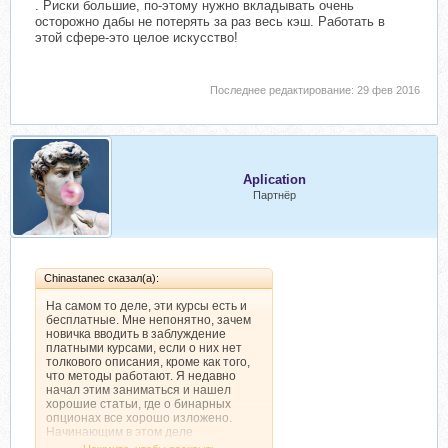
. Риски большие, по-этому нужно вкладывать очень
осторожно дабы не потерять за раз весь кэш. Работать в
этой сфере-это целое искусство!
Последнее редактирование:
29 фев 2016
Aplication
Партнёр
Chinastanec сказал(а):
На самом то деле, эти курсы есть и
бесплатные. Мне непонятно, зачем
новичка вводить в заблуждение
платными курсами, если о них нет
толкового описания, кроме как того,
что методы работают. Я недавно
начал этим заниматься и нашел
хорошие статьи, где о бинарных
опционах все хорошо изложено.
Начинающим в этом деле
рекомендую ознакомиться здесь