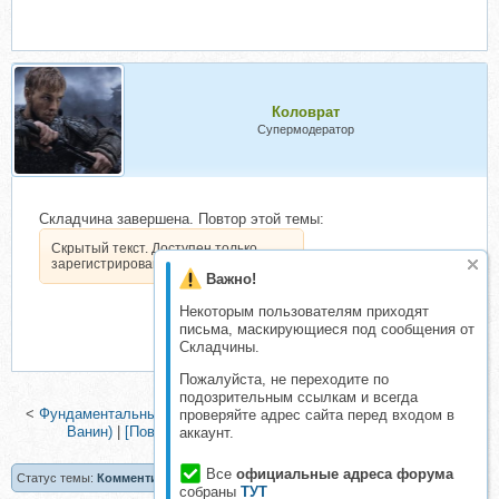
Коловрат
Супермодератор
Складчина завершена. Повтор этой темы:
Скрытый текст. Доступен только
зарегистрированным пользователям.
Важно!
Некоторым пользователям приходят
письма, маскирующиеся под сообщения от
Складчины.
Пожалуйста, не переходите по
подозрительным ссылкам и всегда
<
Фундаментальный анализ рынка акций для инвесторов (Андрей
проверяйте адрес сайта перед входом в
Ванин)
|
[Повтор] Торговая система Iceberg (Mark X)
>
аккаунт.
Все
официальные адреса форума
Статус темы:
Комментирование темы ограничено.
собраны
ТУТ