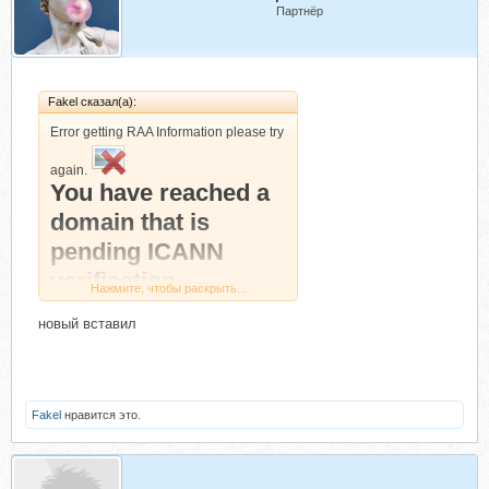
Партнёр
Fakel сказал(а):
Error getting RAA Information please try
again.
You have reached a
domain that is
pending ICANN
verification
Нажмите, чтобы раскрыть...
Это как понять???
новый вставил
Fakel
нравится это.