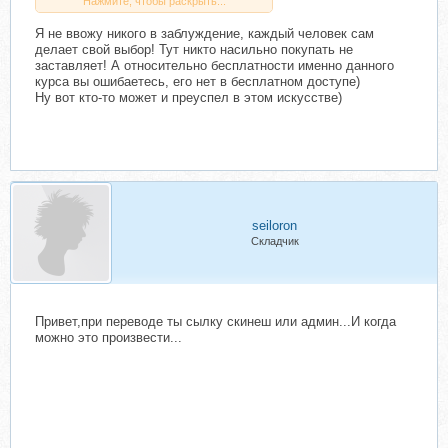
Нажмите, чтобы раскрыть...
Я не ввожу никого в заблуждение, каждый человек сам
Скрытый текст. Доступен только
делает свой выбор! Тут никто насильно покупать не
зарегистрированным
пользователям.
заставляет! А относительно бесплатности именно данного
курса вы ошибаетесь, его нет в бесплатном доступе)
Ну вот кто-то может и преуспел в этом искусстве)
. Риски большие, по-этому нужно
вкладывать очень осторожно дабы
не потерять за раз весь кэш.
Работать в этой сфере-это целое
искусство!
Нажмите, чтобы раскрыть...
seiloron
Складчик
Привет,при переводе ты сылку скинеш или админ...И когда
можно это произвести...