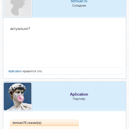
temsan76
Складчик
актуально?
Aplication
нравится это.
Aplication
Партнёр
temsan76 сказал(а):