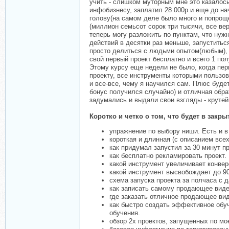
учить - слишком муторным мне это казалось
инфобизнесу, заплатил 28 000р и еще до н
голову(на самом деле было много и попроще
(миллион семьсот сорок три тысячи, все вер
теперь могу разложить по пунктам, что нужн
действий в десятки раз меньше, запуститьс
просто делиться с людьми опытом(любым), п
свой первый проект бесплатно и всего 1 пол
Этому курсу еще недели не было, когда пер
проекту, все инструменты которыми пользова
и все-все, чему я научился сам. Плюс буде
бонус получился случайно) и отличная обра
задумались и выдали свои взгляды - крутейш
Коротко и четко о том, что будет в закры
упражнение по выбору ниши. Есть и в
короткая и длинная (с описанием все
как придумал запустил за 30 минут п
как бесплатно рекламировать проект.
какой инструмент увеличивает конвер
какой инструмент высвобождает до 9
схема запуска проекта за полчаса с
как записать самому продающее вид
где заказать отличное продающее видео
как быстро создать эффективное обуч
обучения.
обзор 2х проектов, запущенных по мо