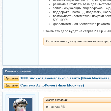
базовая информация по таргетированн
реклама в группах- база для быстрог
запись обучающих видео-уроков. Вид
поддержка - помощь, подсказки, напр
возможность совместной покупки рекл
500-1000%
дополнительная бесплатная реклама п
Стоить это дело будет на старте 2000р и 20
Скрытый текст. Доступен только зарегистри
Похожие складчины
1000 звонков ежемесячно с авито (Иван Мосичев)
Доступно
Система AvitoPower (Иван Мосичев)
Доступно
Ylianka сказал(а):
оплатила ЯД