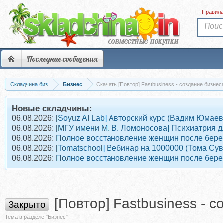
Правил
Последние сообщения
Складчина биз
Бизнес
Скачать [Повтор] Fastbusiness - создание бизнеса
Новые складчины:
06.08.2026:
[Soyuz AI Lab] Авторский курс (Вадим Юмаев
06.08.2026:
[МГУ имени М. В. Ломоносова] Психиатрия д
06.08.2026:
Полное восстановление женщин после берем
06.08.2026:
[Tomatschool] Вебинар на 1000000 (Тома Су
06.08.2026:
Полное восстановление женщин после берем
[Повтор] Fastbusiness - 
Закрыто
Тема в разделе "Бизнес"