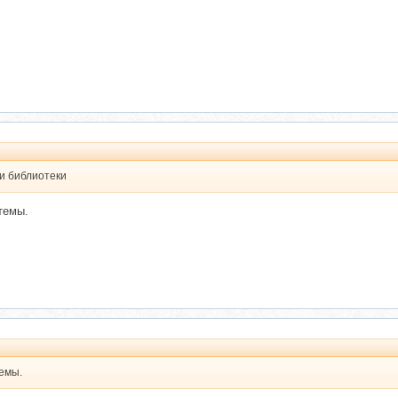
и библиотеки
темы.
емы.