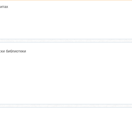
зитах
ки библиотеки