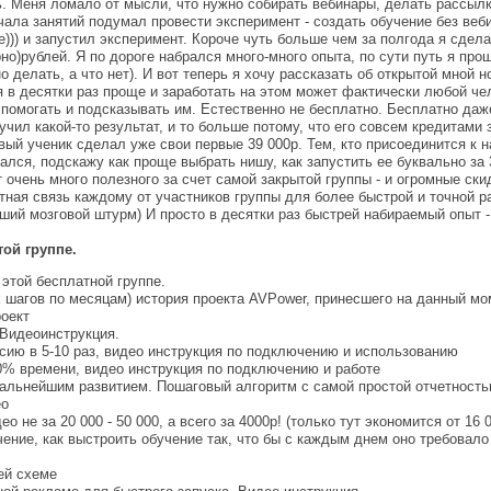
. Меня ломало от мысли, что нужно собирать вебинары, делать рассылки
ачала занятий подумал провести эксперимент - создать обучение без в
))) и запустил эксперимент. Короче чуть больше чем за полгода я сдел
но)рублей. Я по дороге набрался много-много опыта, по сути путь я про
о делать, а что нет). И вот теперь я хочу рассказать об открытой мной
я в десятки раз проще и заработать на этом может фактически любой чел
омогать и подсказывать им. Естественно не бесплатно. Бесплатно даже
учил какой-то результат, и то больше потому, что его совсем кредитами 
вый ученик сделал уже свои первые 39 000р. Тем, кто присоединится к н
лся, подскажу как проще выбрать нишу, как запустить ее буквально за 
т очень много полезного за счет самой закрытой группы - и огромные ск
тная связь каждому от участников группы для более быстрой и точной ра
ий мозговой штурм) И просто в десятки раз быстрей набираемый опыт - н
той группе.
 этой бесплатной группе.
х шагов по месяцам) история проекта AVPower, принесшего на данный мо
роект
 Видеоинструкция.
сию в 5-10 раз, видео инструкция по подключению и использованию
0% времени, видео инструкция по подключению и работе
 дальнейшим развитием. Пошаговый алгоритм с самой простой отчетност
ео
 не за 20 000 - 50 000, а всего за 4000р! (только тут экономится от 16 0
ение, как выстроить обучение так, что бы с каждым днем оно требовало
ей схеме