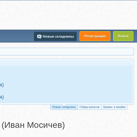
Регистрация
Войти
Новые складчины
я)
я)
Новые складчины
Сборы взносов
Баланс и кешбек
и (Иван Мосичев)