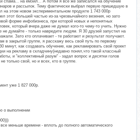
 спама... на емэил... А потом я все же записался на обучение
ебинаров и рассылок. Тему фактически выбрал первую пришедшую в
ал на этом новом экспериментальном продукте 1 743 000р
шел этот большей частью из-за чрезвычайного везения, но зато
 новой форме инфобизнеса, при которой новых и непонятных
овек, который вчера даже не думал кого-то чему-то учить. Нужно
 не думайте - только навредите людям. Я 30 друзей запустил на
зажали. Зато кто оплачивает - те работают и результат получают.
ам в закрытой группе, я расскажу весь свой путь по первому
30 минут, как создавать обучение, как рекламировать свой проект
идки на рекламу в складчину(недавно понял,что такой классный
боты, и "коллективный разум" - задал вопрос и десятки голов
е только свой, но и всех, кто в группе.
мент уже 1 827 000р.
ью о выполнении
00)))
 все меньше времени - вплоть до полного автоматического