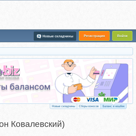
Регистрация
Войти
Новые складчины
Новые складчины
Сборы взносов
Баланс и кешбек
он Ковалевский)