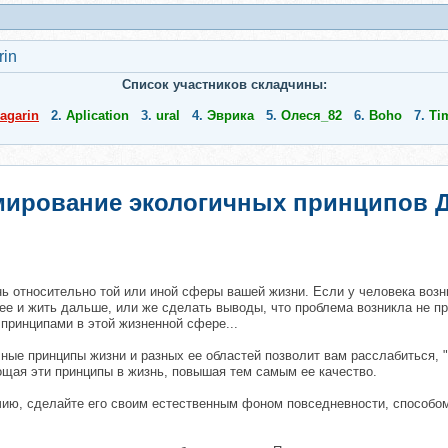
rin
Список участников складчины:
agarin
2.
Aplication
3.
ural
4.
Эврика
5.
Олеся_82
6.
Boho
7.
Ti
мирование экологичных принципов Д
знь относительно той или иной сферы вашей жизни. Если у человека возн
е и жить дальше, или же сделать выводы, что проблема возникла не прос
принципами в этой жизненной сфере...
ые принципы жизни и разных ее областей позволит вам расслабиться, "
ощая эти принципы в жизнь, повышая тем самым ее качество.
учию, сделайте его своим естественным фоном повседневности, способ