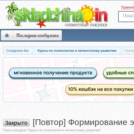
Правил
Последние сообщения
Складчина биз
Курсы по психологии и личностному развитию
Скача
[Повтор] Формирование э
Закрыто
Тема в разделе "Курсы по психологии и личностному развитию"