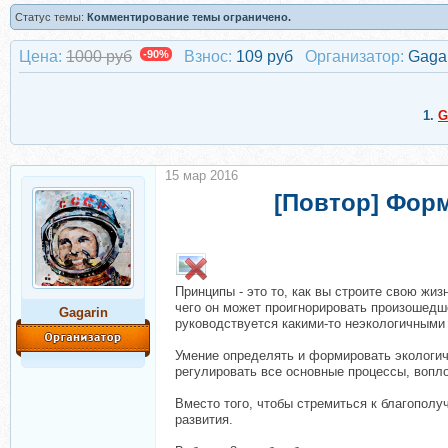
Статус темы:
Комментирование темы ограничено.
Цена:
1000 руб
-90%
Взнос:
109 руб
Организатор:
Gaga
1.
G
15 мар 2016
[Повтор] Фор
Принципы - это то, как вы строите свою жи
чего он может проигнорировать произошедше
Gagarin
руководствуется какими-то неэкологичными 
Умение определять и формировать экологичн
регулировать все основные процессы, вопл
Вместо того, чтобы стремиться к благопол
развития.