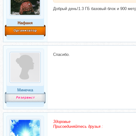
Добрый день!1.3 ГБ базовый блок и 900 мет
Нафаня
Спасибо.
Минечка
Здоровье
Присоединяйтесь друзья :