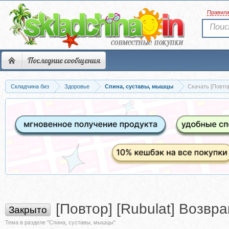
Правил
Последние сообщения
Складчина биз
Здоровье
Спина, суставы, мышцы
Скачать [Повто
[Повтор] [Rubulat] Возв
Закрыто
Тема в разделе "Спина, суставы, мышцы"