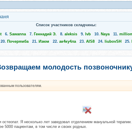
аня
Список участников складчины:
t
6.
Sawanna
7.
Геннадий Э.
8.
aleksis
9.
lvb
10.
Naya
11.
millio
20.
Почерямба
21.
Изюм
22.
ак4ку4ла
23.
AIS8
24.
liubovSH
25.
 Возвращаем молодость позвоночнику
рованным пользователям.
и остеопат. Я несколько лет заведовал отделением мануальной терапии. 
ее 5000 пациентам, в том числе и своих родных.