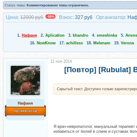
Статус темы:
Комментирование темы ограничено.
Цена:
12000 руб
-98%
Взнос:
327 руб
Организатор:
Наф
1.
Нафаня
2.
Aplication
3.
khandro
4.
smeshinka
5.
Anvos
16.
NowKnow
17.
achilless
18.
Melenam
19.
Verona
11 ноя 2014
[Повтор] [Rubulat]
Скрытый текст. Доступен только зарегистри
Нафаня
Я врач-невропатолог, мануальный терапевт 
избавиться от болей в спине и суставах бол