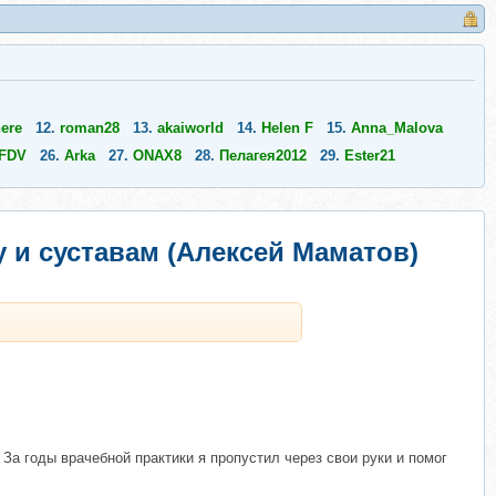
nere
12.
roman28
13.
akaiworld
14.
Helen F
15.
Anna_Malova
FDV
26.
Arka
27.
ONAX8
28.
Пелагея2012
29.
Ester21
 и суставам (Алексей Маматов)
За годы врачебной практики я пропустил через свои руки и помог