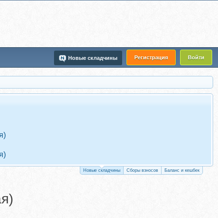
Регистрация
Войти
Новые складчины
я)
я)
Новые складчины
Сборы взносов
Баланс и кешбек
я)