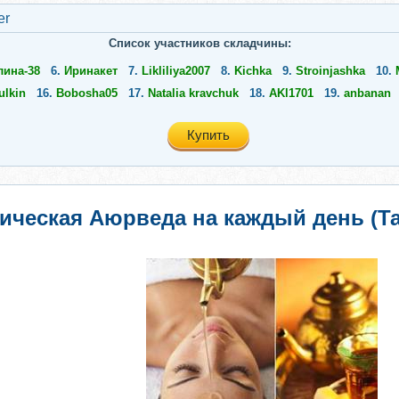
er
Список участников складчины:
лина-38
6.
Иринакет
7.
Likliliya2007
8.
Kichka
9.
Stroinjashka
10.
ulkin
16.
Bobosha05
17.
Natalia kravchuk
18.
AKl1701
19.
anbanan
Купить
ическая Аюрведа на каждый день (Та