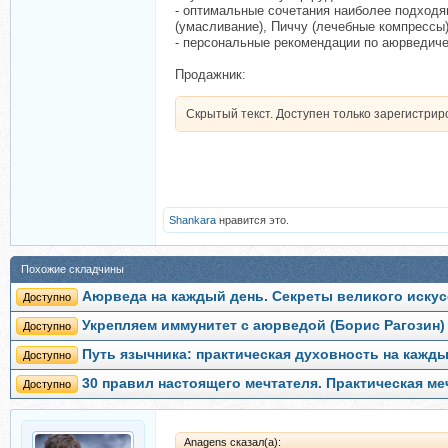
- оптимальные сочетания наиболее подходя
(умасливание), Пиччу (лечебные компрессы)
- персональные рекомендации по аюрведиче
Продажник:
Скрытый текст. Доступен только зарегистри
Shankara
нравится это.
Похожие складчины
Аюрведа на каждый день. Секреты великого искус
Доступно
Укрепляем иммунитет с аюрведой (Борис Рагозин)
Доступно
Путь язычника: практическая духовность на кажд
Доступно
30 правил настоящего мечтателя. Практическая ме
Доступно
Anagens сказал(а):