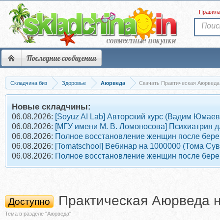
Правил
Последние сообщения
Складчина биз
Здоровье
Аюрведа
Скачать Практическая Аюрведа 
Новые складчины:
06.08.2026:
[Soyuz AI Lab] Авторский курс (Вадим Юмаев
06.08.2026:
[МГУ имени М. В. Ломоносова] Психиатрия д
06.08.2026:
Полное восстановление женщин после берем
06.08.2026:
[Tomatschool] Вебинар на 1000000 (Тома Су
06.08.2026:
Полное восстановление женщин после берем
Практическая Аюрведа н
Доступно
Тема в разделе "Аюрведа"