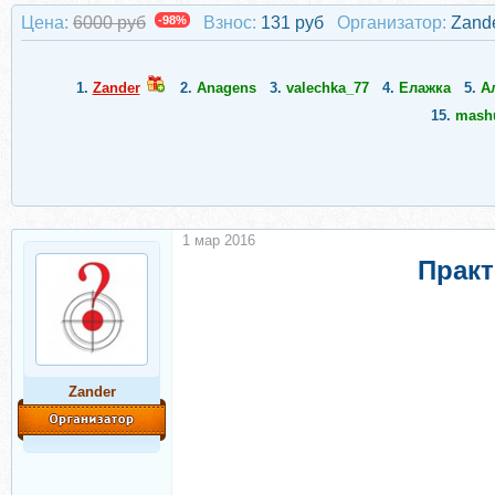
Цена:
6000 руб
-98%
Взнос:
131 руб
Организатор:
Zand
1.
Zander
2.
Anagens
3.
valechka_77
4.
Елажка
5.
А
15.
mash
1 мар 2016
Практ
Zander