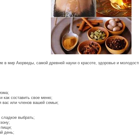
е в мир Аюрведы, самой древней науки о красоте, здоровье и молодост
изма;
 и как составить свое меню;
я вас или членов вашей семьи;
е сладкое выбрать;
езону;
 пищи;
ый день;