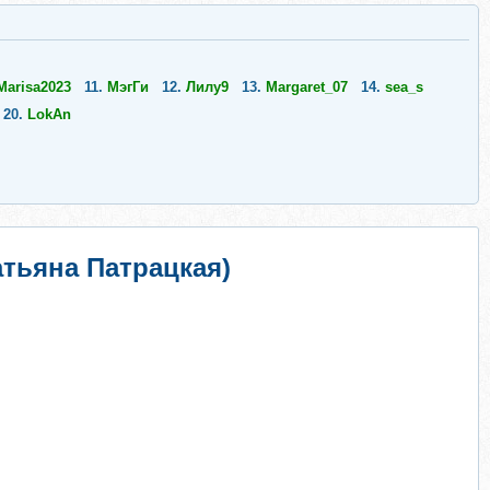
Marisa2023
11.
МэгГи
12.
Лилу9
13.
Margaret_07
14.
sea_s
20.
LokAn
тьяна Патрацкая)