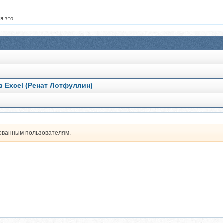
я это.
 Excel (Ренат Лотфуллин)
рованным пользователям.