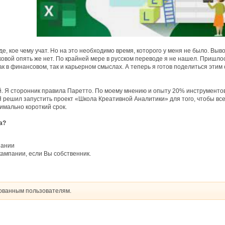
где, кое чему учат. Но на это необходимо время, которого у меня не было. В
вой опять же нет. По крайней мере в русском переводе я не нашел. Пришлос
ак в финансовом, так и карьерном смыслах. А теперь я готов поделиться этим 
ий. Я сторонник правила Паретто. По моему мнению и опыту 20% инструментов
 Я решил запустить проект «Школа Креативной Аналитики» для того, чтобы вс
имально короткий срок.
а?
пании
ампании, если Вы собственник.
рованным пользователям.