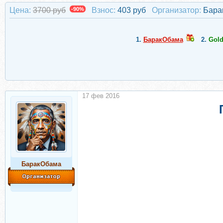
Цена:
3700 руб
-90%
Взнос:
403 руб
Организатор:
Бара
1.
БаракОбама
2.
Gold
17 фев 2016
БаракОбама