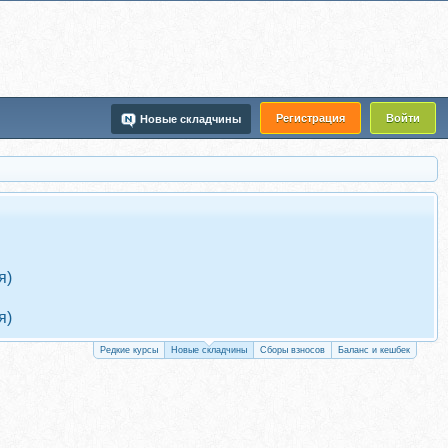
Регистрация
Войти
Новые складчины
я)
я)
Редкие курсы
Новые складчины
Сборы взносов
Баланс и кешбек