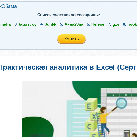
кОбама
Список участников складчины:
nadia
3.
tatarstroy
4.
Julikk
5.
Анна29na
6.
Helene
7.
gzv
8.
lioo
Купить
Практическая аналитика в Excel (Сер