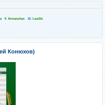
ka
9.
Armanzhan
10.
Last1ki
гей Конюхов)