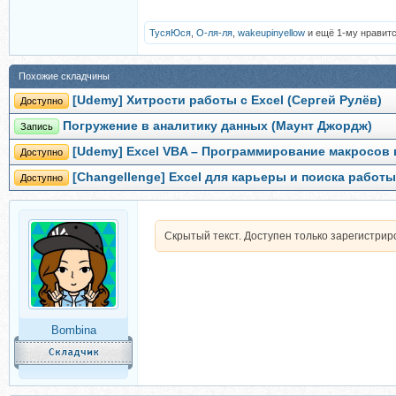
ТусяЮся
,
О-ля-ля
,
wakeupinyellow
и ещё 1-му нравитс
Похожие складчины
[Udemy] Хитрости работы с Excel (Сергей Рулёв)
Доступно
Погружение в аналитику данных (Маунт Джордж)
Запись
[Udemy] Excel VBA – Программирование макросов в
Доступно
[Changellenge] Excel для карьеры и поиска работы
Доступно
Скрытый текст. Доступен только зарегистри
Bombina