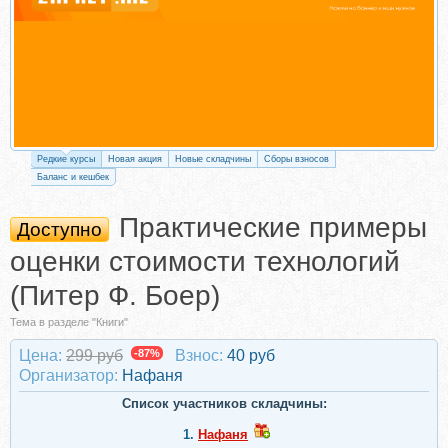
Редкие курсы
Новая акция
Новые складчины
Сборы взносов
Баланс и кешбек
Практические примеры
Доступно
оценки стоимости технологий
(Питер Ф. Боер)
Тема в разделе "Книги"
Цена:
299 руб
-87%
Взнос:
40 руб
Организатор:
Нафаня
Список участников складчины:
1.
Нафаня