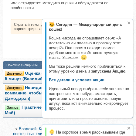
иллюстрируется методика оценки и обсуждаются ее
особенности.
Сегодня — Международный день
Скрытый текст. Доступен только
зарегистрированным пользователям.
кошек!
Кошка никогда не спрашивает себя: «А
достаточно ли полезно я провожу этот
вечер?» Она просто находит самое
удобное место и живёт свою лучшую
жизнь. Уважаем.
Похожие складчины
Мы тоже решили немного приблизиться к
этому уровню дзена и
запускаем Акцию.
Оценка стоимости бизнеса «проекта» в Excel за
Доступно
5 минут (Василий Жданов, Иван Жданов)
Все детали и условия акции
Невидимая стоимость. Как правильно оценить
Доступно
Идеальный повод выбрать себе занятие по
компанию, чтобы заработать на ее акциях (Асват
настроению: что-нибудь смастерить,
Дамодаран)
приготовить или просто освоить новую
штуку, пока кот внимательно контролирует
Практические технологии магии воздуха (Натали
Запись
процесс.
Мэй)
<
Вовлекай! Как создать успешную команду и завоевать
На короткое время рассказываем где
постоянных клиентов (Грегг Ледерман)
|
Искусство просить