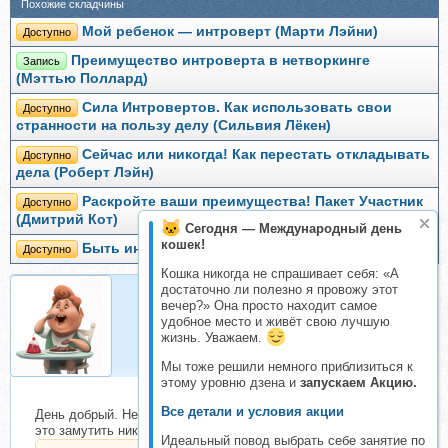
Похожие складчины
Мой ребенок — интроверт (Марти Лэйни)
Доступно
Преимущество интроверта в нетворкинге
Запись
(Мэттью Поллард)
Сила Интровертов. Как использовать свои
Доступно
странности на пользу делу (Сильвия Лёкен)
Сейчас или никогда! Как перестать откладывать
Доступно
дела (Роберт Лэйн)
Раскройте ваши преимущества! Пакет Участник
Доступно
(Дмитрий Кот)
Сегодня — Международный день
кошек!
Быть интровертом (Дебби Танг)
Доступно
Кошка никогда не спрашивает себя: «А
достаточно ли полезно я провожу этот
вечер?» Она просто находит самое
Kayfolog
удобное место и живёт свою лучшую
Складчик
жизнь. Уважаем.
Мы тоже решили немного приблизиться к
этому уровню дзена и
запускаем Акцию.
Все детали и условия акции
День добрый. Не нашёл как в личку написать. Буль, а вот
это замутить никак нельзя?
Идеальный повод выбрать себе занятие по