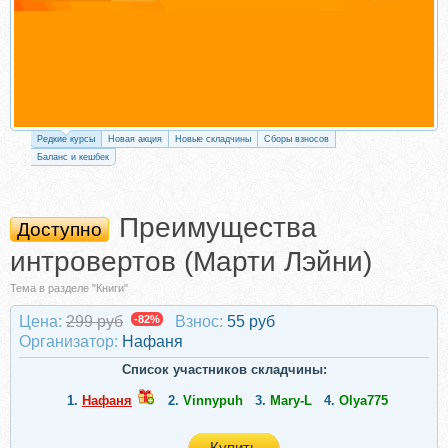
Редкие курсы
Новая акция
Новые складчины
Сборы взносов
Баланс и кешбек
Преимущества
Доступно
интровертов (Марти Лэйни)
Тема в разделе "Книги"
Цена:
299 руб
-82%
Взнос:
55 руб
Организатор:
Нафаня
Список участников складчины:
1.
Нафаня
2.
Vinnypuh
3.
Mary-L
4.
Olya775
Купить