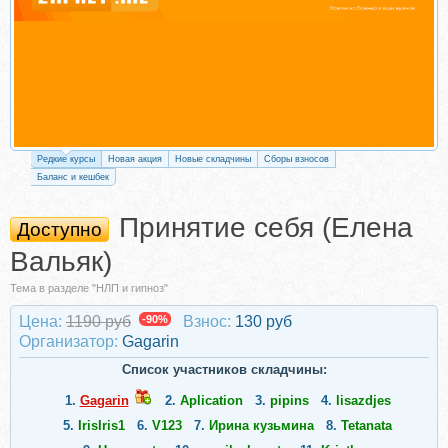
Редкие курсы
Новая акция
Новые складчины
Сборы взносов
Баланс и кешбек
Принятие себя (Елена
Доступно
Вальяк)
Тема в разделе "НЛП и гипноз"
Цена:
1190 руб
-90%
Взнос:
130 руб
Организатор:
Gagarin
Список участников складчины:
1.
Gagarin
2.
Aplication
3.
pipins
4.
lisazdjes
5.
IrisIris1
6.
V123
7.
Ирина кузьмина
8.
Tetanata