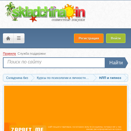
☰
Регистрация
Войти
Правила
Служба поддержки
Найти
Складчина биз
Курсы по психологии и личностному развитию
НЛП и гипноз
Скачать Принятие себя (Елена Вальяк)