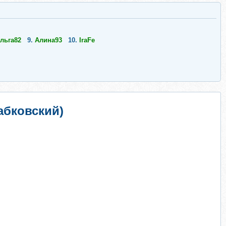
льга82
9.
Алина93
10.
IraFe
абковский)