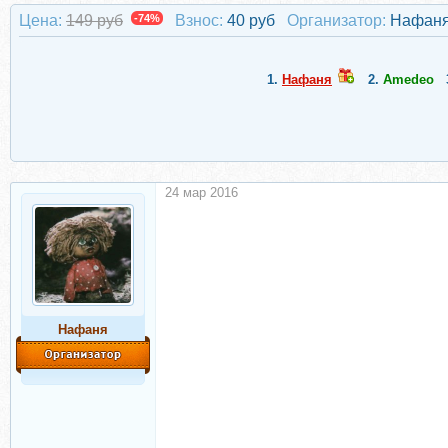
Цена:
149 руб
-74%
Взнос:
40 руб
Организатор:
Нафан
1.
Нафаня
2.
Amedeo
24 мар 2016
Нафаня