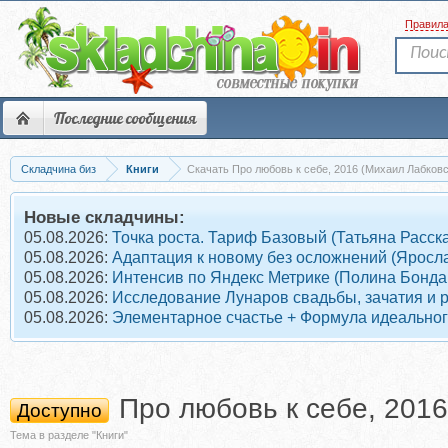
Правил
Последние сообщения
Складчина биз
Книги
Скачать Про любовь к себе, 2016 (Михаил Лабковс
Новые складчины:
05.08.2026:
Точка роста. Тариф Базовый (Татьяна Расск
05.08.2026:
Адаптация к новому без осложнений (Яросл
05.08.2026:
Интенсив по Яндекс Метрике (Полина Бонда
05.08.2026:
Исследование Лунаров свадьбы, зачатия и 
05.08.2026:
Элементарное счастье + Формула идеального
Про любовь к себе, 2016
Доступно
Тема в разделе "Книги"