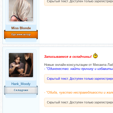
Скрытый текст. Доступен только зарегистри
Miss Blonde
Записываемся в складчины!
Новые онлайн-консультации от Михаила Лаб
- "Одиночество: найти причину и избавитьс
Скрытый текст. Доступен только зарегистри
Hank_Moody
- "Обида, чувство несправедливости и жал
Скрытый текст. Доступен только зарегистри