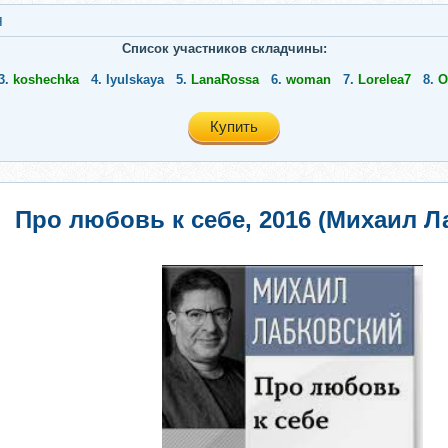
я
Список участников складчины:
3.
koshechka
4.
Iyulskaya
5.
LanaRossa
6.
woman
7.
Lorelea7
8.
О
Купить
Про любовь к себе, 2016 (Михаил Л