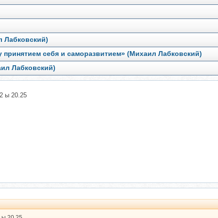
л Лабковский)
ду принятием себя и саморазвитием» (Михаил Лабковский)
аил Лабковский)
2 ы 20.25
 ы 20.25