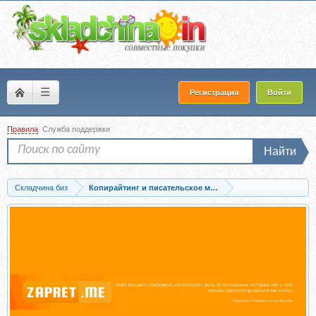
☰
Регистрация
Войти
Правила
Служба поддержки
Найти
Складчина биз
Копирайтинг и писательское мастерство
Скачать Продающие тексты (Сергей Бернадский)